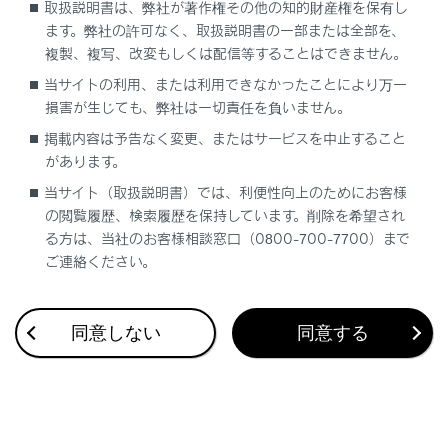
取扱説明書は、弊社が著作権その他の知的財産権を保有し
ます。弊社の許可なく、取扱説明書の一部または全部を、
複製、複写、改変もしくは配信等することはできません。
当サイトの利用、または利用できなかったことにより万一
損害が生じても、弊社は一切責任を負いません。
合わせて見られているページ
掲載内容は予告なく変更、またはサービスを中止すること
があります。
Lexus Teammate Advanced Park
当サイト（取扱説明書）では、利便性向上のためにお客様
低速時に障害物との接近を検知してブレーキをかける
の閲覧履歴、検索履歴を保持しています。削除を希望され
最適な車間距離を保って追従走行する
る方は、当社のお客様相談窓口（0800-700-7700）まで
ご連絡ください。
同意しない
同意する
このページは役に立ちましたか？
はい
いいえ