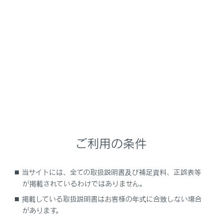
NX350h
取扱説明書
安全運転を支援する機能
事故による乗員の被害を少なくする
事故の衝撃から乗員を守る
メニュー
ご利用の条件
シートベルトプリテンショナーの役割
当サイトには、全ての取扱説明書及び補足資料、正誤表等
SRSエアバッグの役割
が掲載されているわけではありません。
掲載している取扱説明書はお客様の年式に合致しない場合
衝突時の急加速抑制
があります。