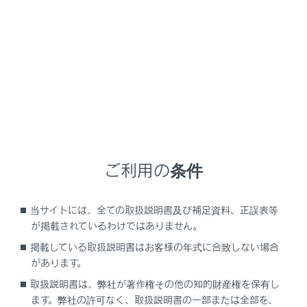
NX350h
取扱説明書
時間帯や天候に合わせた運転と装備
寒冷時の運転
寒冷時の運転
ご利用の条件
寒くなる前の準備
寒冷時の運転で知っておくこと
当サイトには、全ての取扱説明書及び補足資料、正誤表等
が掲載されているわけではありません。
掲載している取扱説明書はお客様の年式に合致しない場合
があります。
取扱説明書は、弊社が著作権その他の知的財産権を保有し
ます。弊社の許可なく、取扱説明書の一部または全部を、