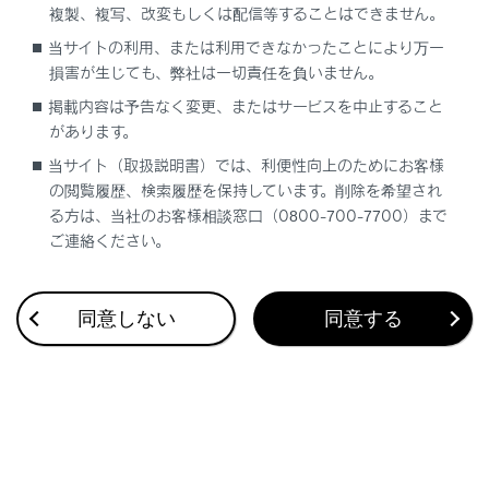
複製、複写、改変もしくは配信等することはできません。
合わせて見られているページ
当サイトの利用、または利用できなかったことにより万一
損害が生じても、弊社は一切責任を負いません。
ヘッドランプの使用
掲載内容は予告なく変更、またはサービスを中止すること
があります。
雨の日の視界の確保
当サイト（取扱説明書）では、利便性向上のためにお客様
自動的にロービームとハイビームを切りかえる
の閲覧履歴、検索履歴を保持しています。削除を希望され
る方は、当社のお客様相談窓口（0800-700-7700）まで
ご連絡ください。
このページは役に立ちましたか？
同意しない
同意する
はい
いいえ