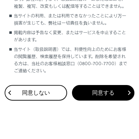
複製、複写、改変もしくは配信等することはできません。
当サイトの利用、または利用できなかったことにより万一
損害が生じても、弊社は一切責任を負いません。
1
の位置までレバーを傾けます。
掲載内容は予告なく変更、またはサービスを中止すること
左側方向指示灯が点滅します。
があります。
2
の位置までレバーを傾け、離します。
当サイト（取扱説明書）では、利便性向上のためにお客様
左側方向指示灯が5回点滅します。
の閲覧履歴、検索履歴を保持しています。削除を希望され
る方は、当社のお客様相談窓口（0800-700-7700）まで
3
の位置までレバーを傾け、離します。
ご連絡ください。
右側方向指示灯が5回点滅します。
4
の位置までレバーを傾けます。
右側方向指示灯が点滅します。
同意しない
同意する