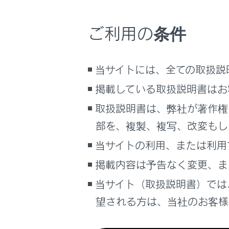
減速時のブレ
サイト利用について
減速時は、早
ご利用の条件
お問い合わせ
減速時に発生
当サイトには、全ての取扱説
渋滞
掲載している取扱説明書はお
加速／減速の
取扱説明書は、弊社が著作権
を回避するよ
うにしましょ
部を、複製、複写、改変もし
当サイトの利用、または利用
高速道路での
掲載内容は予告なく変更、ま
速度を抑え、
当サイト（取扱説明書）では
を行いましょ
望される方は、当社のお客様相
エアコンのON/