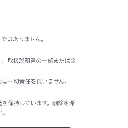
けではありません。
に交通情報を確認するなどして、なるべく渋滞
く、取扱説明書の一部または全
微前進し、アクセルペダルをあまり踏まないよ
社は一切責任を負いません。
セルペダルをもどし、ゆるやかなブレーキ操作
歴を保持しています。削除を希
できます。
い。