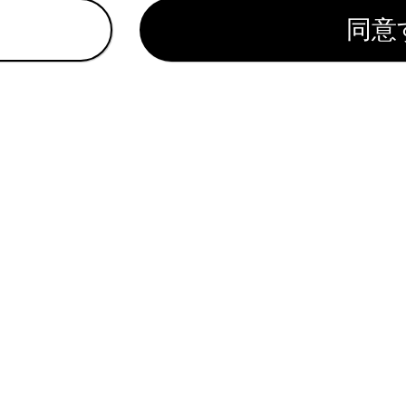
同意
エアコンスイッチをOFFにしましょう。余分なガソリン消費を
が高いときは、内気循環モードに設定しましょう。エアコンへ
ンエンジン／車室内が暖まるまで、ガソリンエンジンが自動停
ると、燃費向上につながります。
の点検
はこまめに点検しましょう。タイヤ空気圧が適切でないと、燃
イヤは転がり抵抗が大きいため、乾燥した路面では燃費の悪化
でタイヤを交換しましょう。
まれていると、燃費が悪化します。不要な荷物は、積んだまま
も重い荷物と同様に燃費の悪化につながります。