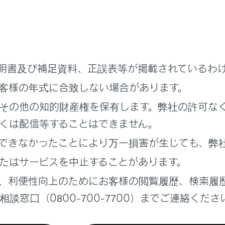
ーキ操作
めに、ゆるやかなブレーキ操作を行いましょう。
する電気エネルギーをより多く回収することができます。
明書及び補足資料、正誤表等が掲載されているわ
客様の年式に合致しない場合があります。
くり返しや、長い信号待ちは燃費を悪化させます。お出かけ前
その他の知的財産権を保有します。弊社の許可な
うにしましょう。また渋滞の際は、ブレーキペダルをゆるめて
う。余分なガソリン消費を抑えることができます。
くは配信等することはできません。
できなかったことにより万一損害が生じても、弊
運転
たはサービスを中止することがあります。
一定速度で走行しましょう。また、料金所手前では早めにアク
、利便性向上のためにお客様の閲覧履歴、検索履
う。減速時に発生する電気エネルギーをより多く回収することが
談窓口（0800-700-7700）までご連絡くださ
OFF