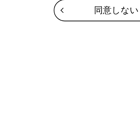
同意しない
必要時以外は
夏季：外気温
冬季：ガソリ
な暖房を避け
タイヤ空気圧
タイヤ空気圧
また、冬用タ
なタイミング
荷物
重い荷物が積
ャリアの装着