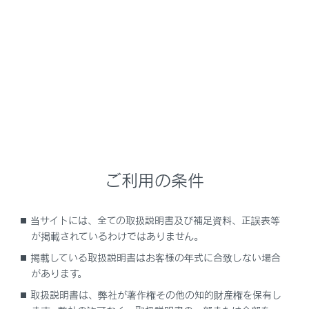
NX350h
取扱説明書
ナビゲーションシステムを使う
付録
付録
メニュー
ご利用の条件
メディア／データについての情報
当サイトには、全ての取扱説明書及び補足資料、正誤表等
が掲載されているわけではありません。
認証・商標についての情報
掲載している取扱説明書はお客様の年式に合致しない場合
があります。
取扱説明書は、弊社が著作権その他の知的財産権を保有し