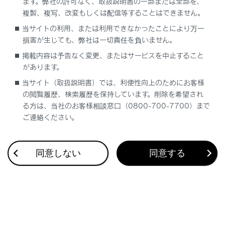
ます。弊社の許可なく、取扱説明書の一部または全部を、
複製、複写、改変もしくは配信等することはできません。
当サイトの利用、または利用できなかったことにより万一
合わせて見られているページ
損害が生じても、弊社は一切責任を負いません。
掲載内容は予告なく変更、またはサービスを中止すること
VICS・交通情報
があります。
ナビゲーション設定
当サイト（取扱説明書）では、利便性向上のためにお客様
ドライブレコーダー
の閲覧履歴、検索履歴を保持しています。削除を希望され
る方は、当社のお客様相談窓口（0800-700-7700）まで
ご連絡ください。
このページは役に立ちましたか？
同意しない
同意する
はい
いいえ