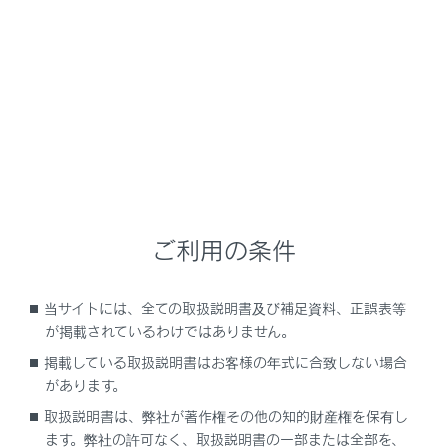
NX350h
取扱説明書
安全運転を支援する機能
安全運転サポート機能を使う
低速時に障害物との接近を検知
してブレーキをかける
ご利用の条件
当サイトには、全ての取扱説明書及び補足資料、正誤表等
PKSB（パーキングサポートブレーキ）
が掲載されているわけではありません。
掲載している取扱説明書はお客様の年式に合致しない場合
があります。
取扱説明書は、弊社が著作権その他の知的財産権を保有し
ます。弊社の許可なく、取扱説明書の一部または全部を、