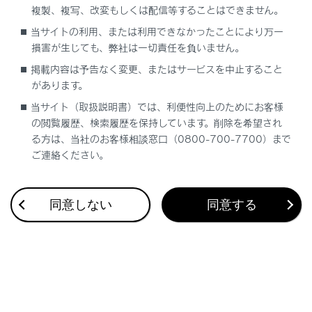
複製、複写、改変もしくは配信等することはできません。
合わせて見られているページ
当サイトの利用、または利用できなかったことにより万一
損害が生じても、弊社は一切責任を負いません。
Lexus Teammate Advanced Park
掲載内容は予告なく変更、またはサービスを中止すること
があります。
最適な車間距離を保って追従走行する
当サイト（取扱説明書）では、利便性向上のためにお客様
一定の車速で走行する
の閲覧履歴、検索履歴を保持しています。削除を希望され
る方は、当社のお客様相談窓口（0800-700-7700）まで
ご連絡ください。
このページは役に立ちましたか？
同意しない
同意する
はい
いいえ