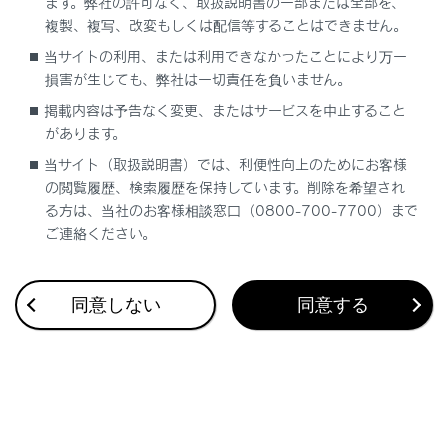
ます。弊社の許可なく、取扱説明書の一部または全部を、
複製、複写、改変もしくは配信等することはできません。
当サイトの利用、または利用できなかったことにより万一
合わせて見られているページ
損害が生じても、弊社は一切責任を負いません。
掲載内容は予告なく変更、またはサービスを中止すること
VICS・交通情報
があります。
ナビゲーション設定
当サイト（取扱説明書）では、利便性向上のためにお客様
ドライブレコーダー
の閲覧履歴、検索履歴を保持しています。削除を希望され
る方は、当社のお客様相談窓口（0800-700-7700）まで
ご連絡ください。
このページは役に立ちましたか？
同意しない
同意する
はい
いいえ