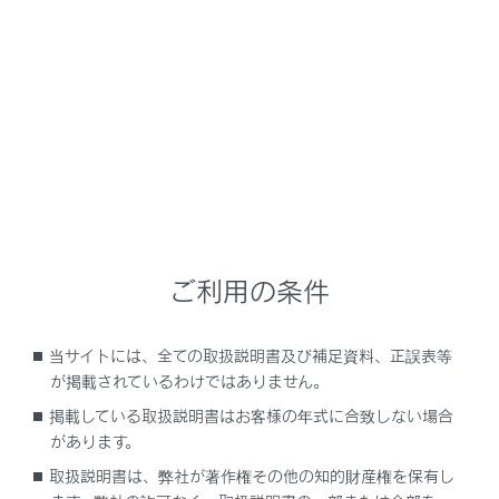
NX350h
取扱説明書
ナビゲーションシステムを使う
付録
付録
メニュー
ご利用の条件
メディア／データについての情報
当サイトには、全ての取扱説明書及び補足資料、正誤表等
が掲載されているわけではありません。
認証・商標についての情報
掲載している取扱説明書はお客様の年式に合致しない場合
があります。
取扱説明書は、弊社が著作権その他の知的財産権を保有し