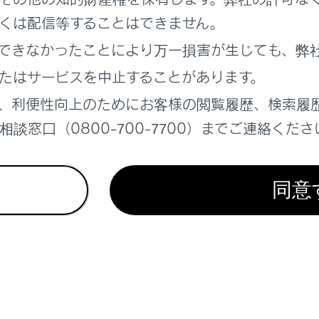
くは配信等することはできません。
できなかったことにより万一損害が生じても、弊
れているページ
このページ
たはサービスを中止することがあります。
、利便性向上のためにお客様の閲覧履歴、検索履
te Advanced Park
談窓口（0800-700-7700）までご連絡くださ
物との接近を検知してブレーキをかける
離を保って追従走行する
同意