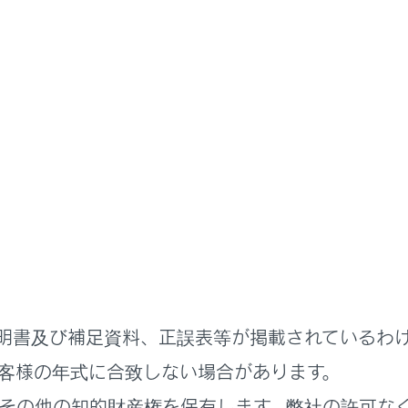
書
る機能
安全運転サポート機能を使う
に車両の接近を知らせる
リヤクロストラフィックアラート）の役割
機能
明書及び補足資料、正誤表等が掲載されているわ
設定を変更する
客様の年式に合致しない場合があります。
その他の知的財産権を保有します。弊社の許可な