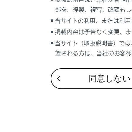
るしくみ
部を、複製、複写、改変もし
ナビゲーションシステムを使う
当サイトの利用、または利用
車のお手入れ
合わせて見ら
掲載内容は予告なく変更、ま
困ったときの対処方法
車の仕様、諸元、装備
当サイト（取扱説明書）では
Lexus Teamma
補足
望される方は、当社のお客様相
低速時に障害
最適な車間距
ブックマーク
あとで読む
同意しない
PDFで見る
車両
マルチメディア
画面表示設定
個人情報の取扱いについて