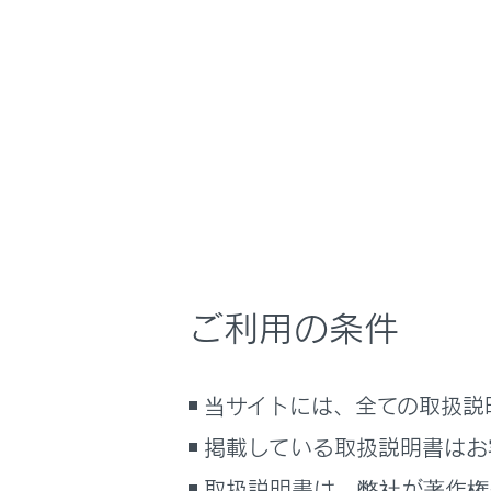
NX350h
取扱説明
安全運転を支援す
ホーム
後退時
はじめに
車を運転する前の準備
メニュー
車を運転するときに知ってほしい
こと
時間帯や天候に合わせた運転と装
RCTA（
備
ご利用の条件
快適装備と便利な室内装備の使い
かた
RCTAの
メーター／ディスプレイの機能と表
当サイトには、全ての取扱説
示される情報
RCTAの
掲載している取扱説明書はお
安全運転を支援する機能
通信で安心、快適、便利を支援す
取扱説明書は、弊社が著作権