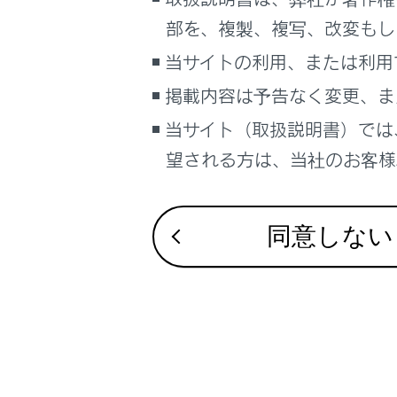
るしくみ
部を、複製、複写、改変もし
ナビゲーションシステムを使う
合わせて見ら
当サイトの利用、または利用
車のお手入れ
VICS・交通情
掲載内容は予告なく変更、ま
困ったときの対処方法
ナビゲーショ
車の仕様、諸元、装備
当サイト（取扱説明書）では
ドライブレコー
補足
望される方は、当社のお客様相
ブックマーク
あとで読む
同意しない
PDFで見る
車両
マルチメディア
画面表示設定
個人情報の取扱いについて