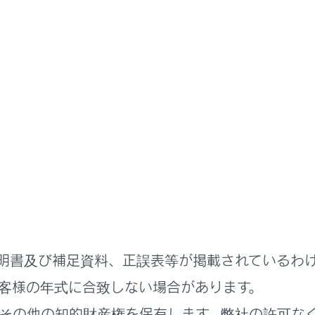
書
ステムを使う
各種設定および登録
バー設定
ーの切りかえや登録をする
ーの特定方法を設定する
明書及び補足資料、正誤表等が掲載されているわ
客様の年式に合致しない場合があります。
その他の知的財産権を保有します。弊社の許可な