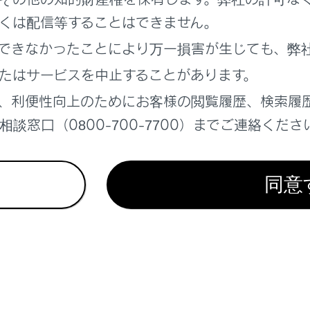
くは配信等することはできません。
れているページ
このページ
できなかったことにより万一損害が生じても、弊
報
たはサービスを中止することがあります。
ン設定
、利便性向上のためにお客様の閲覧履歴、検索履
ダー
談窓口（0800-700-7700）までご連絡くださ
同意