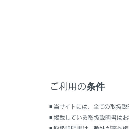
NX350h
取扱説明
ナビゲーションシ
ホーム
ドライ
はじめに
車を運転する前の準備
メニュー
車を運転するときに知ってほしい
こと
時間帯や天候に合わせた運転と装
ドライバ
備
ご利用の条件
快適装備と便利な室内装備の使い
かた
ドライバ
メーター／ディスプレイの機能と表
当サイトには、全ての取扱説
示される情報
掲載している取扱説明書はお
安全運転を支援する機能
通信で安心、快適、便利を支援す
取扱説明書は、弊社が著作権