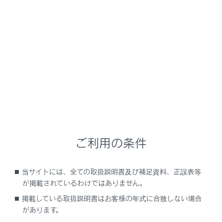
NX350h
取扱説明書
ナビゲーションシステムを使う
ハンズフリー電話
ハンズフリー電話使用上の留意
事項
メニュー
ご利用の条件
ハンズフリー電話についての留意事項
当サイトには、全ての取扱説明書及び補足資料、正誤表等
が掲載されているわけではありません。
ハンズフリー電話が故障したとお考えになる前
掲載している取扱説明書はお客様の年式に合致しない場合
に
があります。