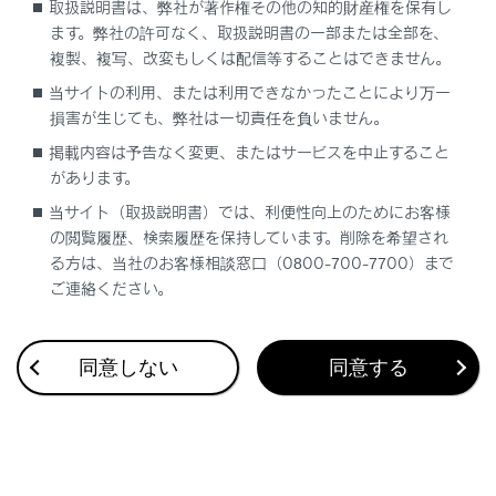
取扱説明書は、弊社が著作権その他の知的財産権を保有し
ます。弊社の許可なく、取扱説明書の一部または全部を、
複製、複写、改変もしくは配信等することはできません。
当サイトの利用、または利用できなかったことにより万一
損害が生じても、弊社は一切責任を負いません。
合わせて見られているページ
掲載内容は予告なく変更、またはサービスを中止すること
があります。
VICS・交通情報
当サイト（取扱説明書）では、利便性向上のためにお客様
ナビゲーション設定
の閲覧履歴、検索履歴を保持しています。削除を希望され
ドライブレコーダー
る方は、当社のお客様相談窓口（0800-700-7700）まで
ご連絡ください。
同意しない
同意する
このページは役に立ちましたか？
はい
いいえ