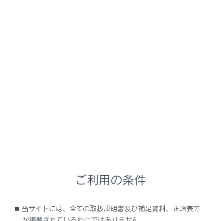
警告
必ずパーキングブレーキをかけ、シフトポジショ
ンをPにしてください。パーキングブレーキをか
け、シフトポジションをPにしておかないと、車
が動き出したり、誤ってアクセルペダルを踏みこ
んだときに急発進するおそれがあります。
パワースイッチを押して、ハイブリッドシステムを
停止する
ブレーキペダルからゆっくり足を離す
電子キーを携帯していることを確認し、ドアを施錠
する
ご利用の条件
坂道の途中で駐車する場合は、必要に応じて輪止め
を使用してください。
当サイトには、全ての取扱説明書及び補足資料、正誤表等
注意
が掲載されているわけではありません。