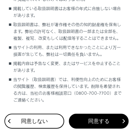
駐車するとき
掲載している取扱説明書はお客様の年式に合致しない場合
があります。
車から離れるときは、必ずパーキングブレ
取扱説明書は、弊社が著作権その他の知的財産権を保有し
ーキをかけ、シフトポジションをP にし、
ます。弊社の許可なく、取扱説明書の一部または全部を、
ハイブリッドシステムを停止し、施錠して
複製、複写、改変もしくは配信等することはできません。
ください。
「‍READY‍」
インジケーターが
当サイトの利用、または利用できなかったことにより万一
点灯しているあいだは、車から離れないで
損害が生じても、弊社は一切責任を負いません。
ください。
パーキングブレーキをかけずにシフトポジ
掲載内容は予告なく変更、またはサービスを中止すること
ションをPにした状態では、車が動き思わ
があります。
ぬ事故につながるおそれがあり危険です。
当サイト（取扱説明書）では、利便性向上のためにお客様
の閲覧履歴、検索履歴を保持しています。削除を希望され
る方は、当社のお客様相談窓口（0800-700-7700）まで
ご連絡ください。
関連リンク
パーキングブレーキを手動でかける／解除する（マニュ
同意しない
同意する
アルモード）
シフトポジションを切りかえる