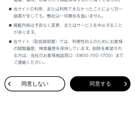
合わせて見られているページ
当サイトの利用、または利用できなかったことにより万一
損害が生じても、弊社は一切責任を負いません。
VICS・交通情報
掲載内容は予告なく変更、またはサービスを中止すること
ナビゲーション設定
があります。
ドライブレコーダー
当サイト（取扱説明書）では、利便性向上のためにお客様
の閲覧履歴、検索履歴を保持しています。削除を希望され
る方は、当社のお客様相談窓口（0800-700-7700）まで
ご連絡ください。
このページは役に立ちましたか？
同意しない
同意する
はい
いいえ
ブックマーク
あとで読む