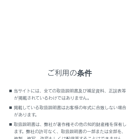
NX350h
取扱説明書
ナビゲーションシステムを使う
G-Link
リモートメンテナンスサービス
ご利用の条件
当サイトには、全ての取扱説明書及び補足資料、正誤表等
リモートメンテナンスサービスについて
が掲載されているわけではありません。
掲載している取扱説明書はお客様の年式に合致しない場合
があります。
取扱説明書は、弊社が著作権その他の知的財産権を保有し
ます。弊社の許可なく、取扱説明書の一部または全部を、
複製、複写、改変もしくは配信等することはできません。