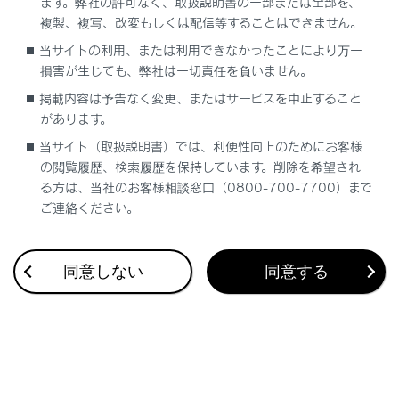
ます。弊社の許可なく、取扱説明書の一部または全部を、
複製、複写、改変もしくは配信等することはできません。
当サイトの利用、または利用できなかったことにより万一
合わせて見られているページ
損害が生じても、弊社は一切責任を負いません。
掲載内容は予告なく変更、またはサービスを中止すること
VICS・交通情報
があります。
ナビゲーション設定
当サイト（取扱説明書）では、利便性向上のためにお客様
ドライブレコーダー
の閲覧履歴、検索履歴を保持しています。削除を希望され
る方は、当社のお客様相談窓口（0800-700-7700）まで
ご連絡ください。
このページは役に立ちましたか？
同意しない
同意する
はい
いいえ