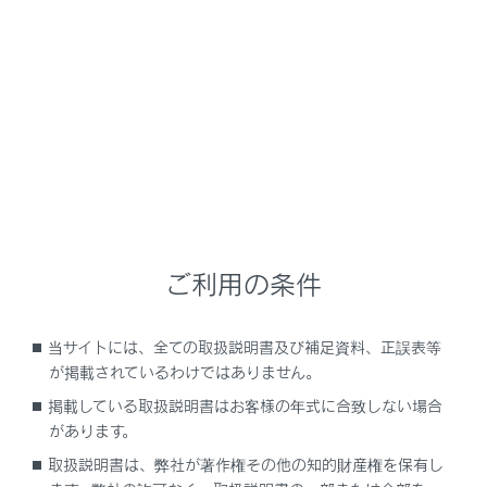
NX350h
取扱説明書
ナビゲーションシステムを使う
付録
付録
メニュー
ご利用の条件
メディア／データについての情報
当サイトには、全ての取扱説明書及び補足資料、正誤表等
が掲載されているわけではありません。
認証・商標についての情報
掲載している取扱説明書はお客様の年式に合致しない場合
があります。
取扱説明書は、弊社が著作権その他の知的財産権を保有し