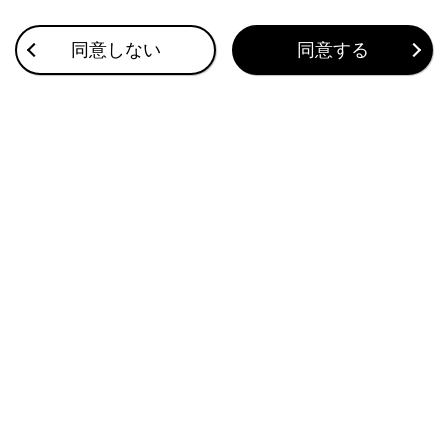
合わせて見られているページ
同意しない
同意する
VICS・交通情報
ナビゲーション設定
パノラミックビューモニター
このページは役に立ちましたか？
はい
いいえ
ブックマーク
あとで読む