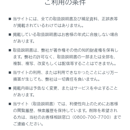
ご利用の条件
録画映像の画質を調整する
当サイトには、全ての取扱説明書及び補足資料、正誤表等
録画映像を外部メディアに転送する
が掲載されているわけではありません。
掲載している取扱説明書はお客様の年式に合致しない場合
複数の録画映像をまとめて選択する
があります。
取扱説明書は、弊社が著作権その他の知的財産権を保有し
ドライブレコーダーの設定を変更する
ます。弊社の許可なく、取扱説明書の一部または全部を、
複製、複写、改変もしくは配信等することはできません。
ドライブレコーダーアプリ
当サイトの利用、または利用できなかったことにより万一
損害が生じても、弊社は一切責任を負いません。
故障とお考えになる前に
掲載内容は予告なく変更、またはサービスを中止すること
があります。
当サイト（取扱説明書）では、利便性向上のためにお客様
の閲覧履歴、検索履歴を保持しています。削除を希望され
る方は、当社のお客様相談窓口（0800-700-7700）まで
ご連絡ください。