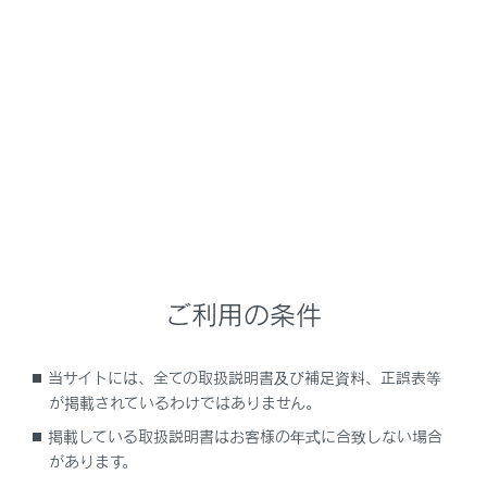
NX350h
取扱説明書
安全運転を支援する機能
事故による乗員の被害を少なくする
事故の衝撃から乗員を守る
メニュー
ご利用の条件
シートベルトプリテンショナーの役割
当サイトには、全ての取扱説明書及び補足資料、正誤表等
SRSエアバッグの役割
が掲載されているわけではありません。
掲載している取扱説明書はお客様の年式に合致しない場合
衝突時の急加速抑制
があります。