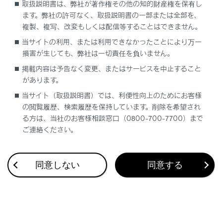
取扱説明書は、弊社が著作権その他の知的財産権を保有し
ます。弊社の許可なく、取扱説明書の一部または全部を、
複製、複写、改変もしくは配信等することはできません。
当サイトの利用、または利用できなかったことにより万一
損害が生じても、弊社は一切責任を負いません。
合わせて見られているページ
掲載内容は予告なく変更、またはサービスを中止すること
があります。
Lexus Teammate Advanced Park
当サイト（取扱説明書）では、利便性向上のためにお客様
低速時に障害物との接近を検知してブレーキをかける
の閲覧履歴、検索履歴を保持しています。削除を希望され
最適な車間距離を保って追従走行する
る方は、当社のお客様相談窓口（0800-700-7700）まで
ご連絡ください。
同意しない
同意する
このページは役に立ちましたか？
はい
いいえ