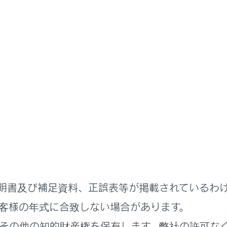
書
に知ってほしいこと
車の停めかた
めるときに確認すること
るときの注意
に対する注意
明書及び補足資料、正誤表等が掲載されているわ
客様の年式に合致しない場合があります。
その他の知的財産権を保有します。弊社の許可な