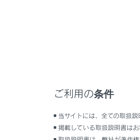
NX350h
取扱説明
車を運転するとき
ホーム
車を停
はじめに
車を運転する前の準備
メニュー
車を運転するときに知ってほしい
こと
時間帯や天候に合わせた運転と装
駐停車す
備
ご利用の条件
快適装備と便利な室内装備の使い
かた
排気ガス
メーター／ディスプレイの機能と表
当サイトには、全ての取扱説
示される情報
掲載している取扱説明書はお
安全運転を支援する機能
通信で安心、快適、便利を支援す
取扱説明書は、弊社が著作権