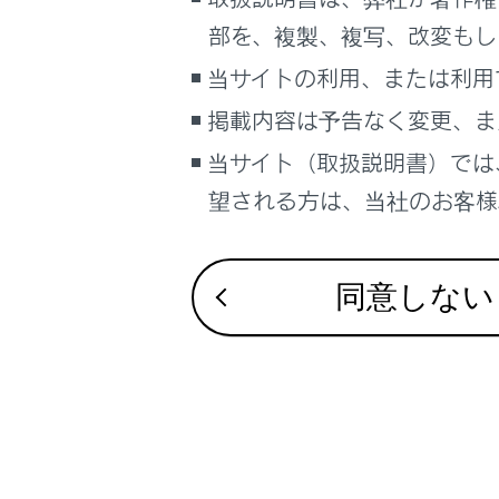
るしくみ
部を、複製、複写、改変もし
ナビゲーションシステムを使う
合わせて見ら
当サイトの利用、または利用
車のお手入れ
給油
掲載内容は予告なく変更、ま
困ったときの対処方法
シフトポジシ
車の仕様、諸元、装備
当サイト（取扱説明書）では
ハイブリッド
補足
望される方は、当社のお客様相
ブックマーク
あとで読む
同意しない
PDFで見る
車両
マルチメディア
画面表示設定
個人情報の取扱いについて