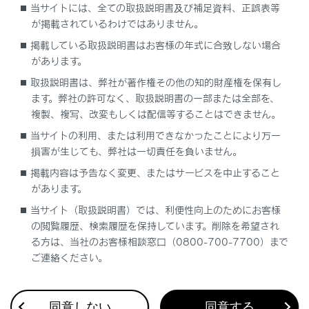
割込情報（ETC2.0サービス）の表示
当サイトには、全ての取扱説明書及び補足資料、正誤表等
が掲載されているわけではありません。
自動割込を設定する
掲載している取扱説明書はお客様の年式に合致しない場合
があります。
自動割込表示時間を調整する
取扱説明書は、弊社が著作権その他の知的財産権を保有し
ます。弊社の許可なく、取扱説明書の一部または全部を、
複製、複写、改変もしくは配信等することはできません。
ETC2.0走行情報のアップリンクの設定をする
当サイトの利用、または利用できなかったことにより万一
損害が生じても、弊社は一切責任を負いません。
ETC2.0の個人・プライバシー情報消去につい
て
掲載内容は予告なく変更、またはサービスを中止すること
があります。
TSPSサービスについて
当サイト（取扱説明書）では、利便性向上のためにお客様
の閲覧履歴、検索履歴を保持しています。削除を希望され
る方は、当社のお客様相談窓口（0800-700-7700）まで
新旧ルートを比較して表示する
ご連絡ください。
VICS放送局を選択する
同意しない
同意する