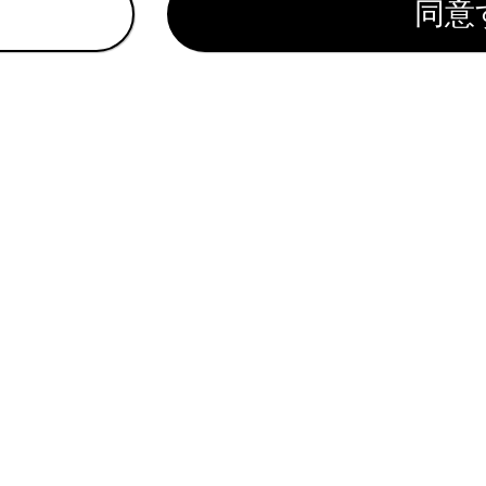
同意
クルーズコントロール
ティブドライビングアシスト
インアシスト
告知
ect
ンスソナー
音量