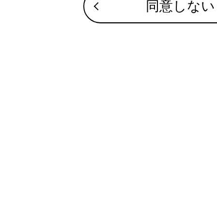
同意しない
レーダー
プロアク
ロードサ
発進遅れ
ITS Conn
クリアラ
駐車支援