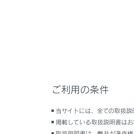
NX350h
取扱説明
ナビゲーションシ
ホーム
付録
はじめに
車を運転する前の準備
メニュー
車を運転するときに知ってほしい
こと
時間帯や天候に合わせた運転と装
メディア
備
ご利用の条件
快適装備と便利な室内装備の使い
かた
認証・商
メーター／ディスプレイの機能と表
当サイトには、全ての取扱説
示される情報
掲載している取扱説明書はお
安全運転を支援する機能
通信で安心、快適、便利を支援す
取扱説明書は、弊社が著作権