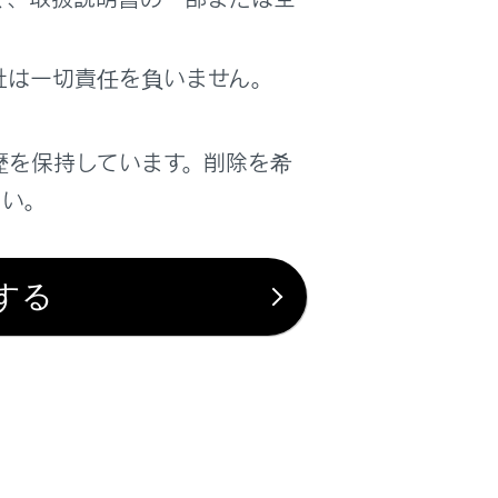
は役に立ちましたか？
社は一切責任を負いません。
はい
いいえ
歴を保持しています。削除を希
さい。
する