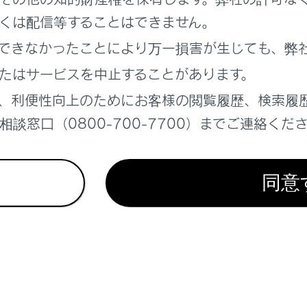
くは配信等することはできません。
れているページ
このページ
できなかったことにより万一損害が生じても、弊
報
たはサービスを中止することがあります。
ン設定
、利便性向上のためにお客様の閲覧履歴、検索履
ダー
談窓口（0800-700-7700）までご連絡くだ
同意