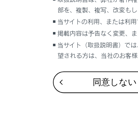
るしくみ
部を、複製、複写、改変もし
ナビゲーションシステムを使う
合わせて見ら
当サイトの利用、または利用
車のお手入れ
VICS・交通情
掲載内容は予告なく変更、ま
困ったときの対処方法
ナビゲーショ
車の仕様、諸元、装備
当サイト（取扱説明書）では
ドライブレコー
補足
望される方は、当社のお客様相
ブックマーク
あとで読む
同意しない
PDFで見る
車両
マルチメディア
画面表示設定
個人情報の取扱いについて