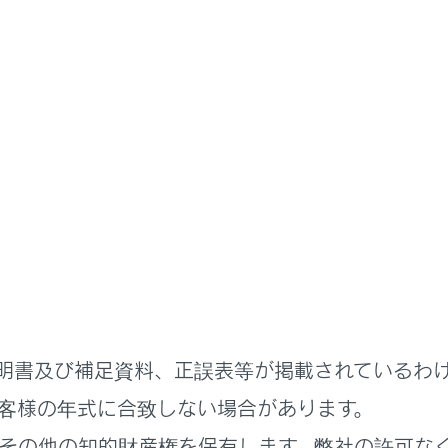
書
ステムを使う
付録
／データについての情報
標についての情報
明書及び補足資料、正誤表等が掲載されているわ
客様の年式に合致しない場合があります。
その他の知的財産権を保有します。弊社の許可な