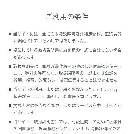
能と働き
ご利用の条件
アクセサリーコンセント（1500W タイプ）の
使い方
当サイトには、全ての取扱説明書及び補足資料、正誤表等
が掲載されているわけではありません。
おくだけ充電（ワイヤレス充電器）の機能と働
き
掲載している取扱説明書はお客様の年式に合致しない場合
があります。
リヤアームレストを使う
取扱説明書は、弊社が著作権その他の知的財産権を保有し
ます。弊社の許可なく、取扱説明書の一部または全部を、
複製、複写、改変もしくは配信等することはできません。
アシストグリップの機能と働き
当サイトの利用、または利用できなかったことにより万一
損害が生じても、弊社は一切責任を負いません。
コートフックの位置
掲載内容は予告なく変更、またはサービスを中止すること
があります。
バニティミラーを使う
当サイト（取扱説明書）では、利便性向上のためにお客様
の閲覧履歴、検索履歴を保持しています。削除を希望され