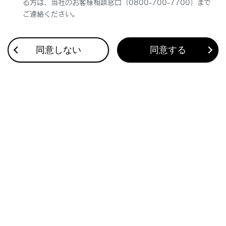
る方は、当社のお客様相談窓口（0800-700-7700）まで
ご連絡ください。
同意しない
同意する
合わせて見られているページ
エアコンを使う
ドライビングポジションの登録／呼び出し／解除
室内灯を使う
このページは役に立ちましたか？
はい
いいえ