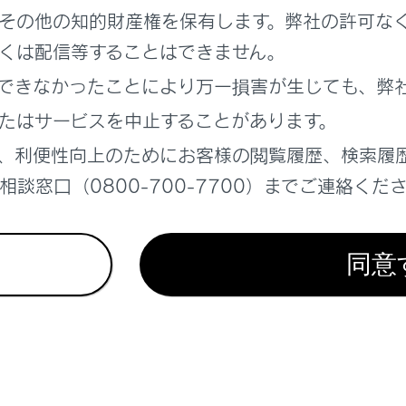
その他の知的財産権を保有します。弊社の許可な
ETC2.0サービス）の表示
くは配信等することはできません。
できなかったことにより万一損害が生じても、弊
を設定する
たはサービスを中止することがあります。
、利便性向上のためにお客様の閲覧履歴、検索履
表示時間を調整する
談窓口（0800-700-7700）までご連絡くだ
0走行情報のアップリンクの設定をする
同意
0の個人・プライバシー情報消去について
ービスについて
トを比較して表示する