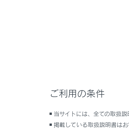
るしくみ
渋滞や規
ナビゲーションシステムを使う
VICS記
車のお手入れ
困ったときの対処方法
VICS・
車の仕様、諸元、装備
補足
VICS・
ブックマーク
あとで読む
VICS図
PDFで見る
ご利用の条件
緊急情報
車両
マルチメディア
気象、災
当サイトには、全ての取扱説
画面表示設定
掲載している取扱説明書はお
割込情報
個人情報の取扱いについて