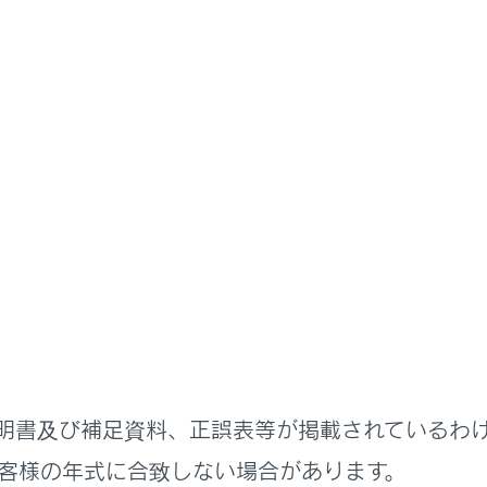
制情報の音声案内
号の内容を表示する
交通情報を表示する道路を設定する
交通情報を表示する種類を設定する
形情報や文字情報を表示する
の表示
害情報のエリア表示
明書及び補足資料、正誤表等が掲載されているわ
客様の年式に合致しない場合があります。
（光ビーコン）の表示