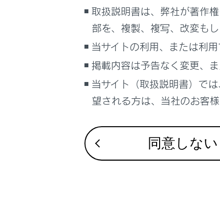
取扱説明書は、弊社が著作権
サイト利用について
割込情報（
部を、複製、複写、改変もし
お問い合わせ
当サイトの利用、または利用
自動割込
掲載内容は予告なく変更、ま
当サイト（取扱説明書）では
自動割込
望される方は、当社のお客様相
ETC2.
同意しない
ETC2.
TSPSサ
新旧ルー