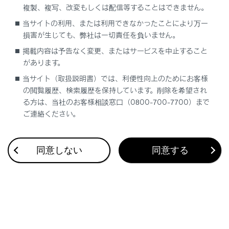
複製、複写、改変もしくは配信等することはできません。
合わせて見られているページ
当サイトの利用、または利用できなかったことにより万一
損害が生じても、弊社は一切責任を負いません。
Lexus Teammate Advanced Park
掲載内容は予告なく変更、またはサービスを中止すること
があります。
低速時に障害物との接近を検知してブレーキをかける
当サイト（取扱説明書）では、利便性向上のためにお客様
最適な車間距離を保って追従走行する
の閲覧履歴、検索履歴を保持しています。削除を希望され
る方は、当社のお客様相談窓口（0800-700-7700）まで
ご連絡ください。
このページは役に立ちましたか？
同意しない
同意する
はい
いいえ