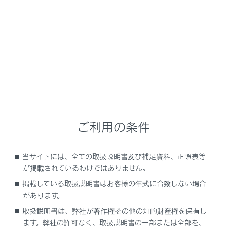
NX350h
取扱説明書
安全運転を支援する機能
安全運転サポート機能を使う
運転者の異常を察知して車を自
動で停める
ご利用の条件
当サイトには、全ての取扱説明書及び補足資料、正誤表等
ドライバー異常時対応システム
が掲載されているわけではありません。
掲載している取扱説明書はお客様の年式に合致しない場合
があります。
取扱説明書は、弊社が著作権その他の知的財産権を保有し
ます。弊社の許可なく、取扱説明書の一部または全部を、