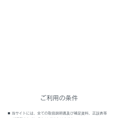
NX350h
取扱説明書
ナビゲーションシステムを使う
ナビゲーション
目的地に設定する場所の検索
メニュー
目的地検索について
目的地検索画面の見方
ご利用の条件
検索結果リスト画面の見方
当サイトには、全ての取扱説明書及び補足資料、正誤表等