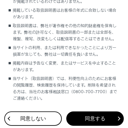
が掲載されているわけではありません。
経由地を追加する
掲載している取扱説明書はお客様の年式に合致しない場合
があります。
電話帳から目的地を検索する
取扱説明書は、弊社が著作権その他の知的財産権を保有し
ます。弊社の許可なく、取扱説明書の一部または全部を、
スマートフォンから目的地を設定する
複製、複写、改変もしくは配信等することはできません。
当サイトの利用、または利用できなかったことにより万一
損害が生じても、弊社は一切責任を負いません。
掲載内容は予告なく変更、またはサービスを中止すること
があります。
当サイト（取扱説明書）では、利便性向上のためにお客様
合わせて見られているページ
の閲覧履歴、検索履歴を保持しています。削除を希望され
る方は、当社のお客様相談窓口（0800-700-7700）まで
VICS・交通情報
ご連絡ください。
ナビゲーション設定
ドライブレコーダー
同意しない
同意する