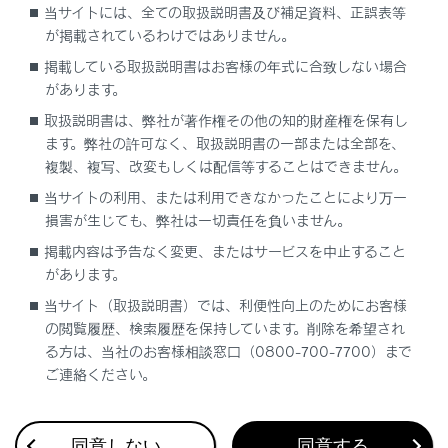
当サイトには、全ての取扱説明書及び補足資料、正誤表等
登録済みスマートフォンでApple CarPlayを使
が掲載されているわけではありません。
用する
掲載している取扱説明書はお客様の年式に合致しない場合
があります。
Android Autoを使用する
取扱説明書は、弊社が著作権その他の知的財産権を保有し
ます。弊社の許可なく、取扱説明書の一部または全部を、
Apple CarPlay/Android Autoが故障したとお
複製、複写、改変もしくは配信等することはできません。
考えになる前に
当サイトの利用、または利用できなかったことにより万一
損害が生じても、弊社は一切責任を負いません。
掲載内容は予告なく変更、またはサービスを中止すること
があります。
当サイト（取扱説明書）では、利便性向上のためにお客様
の閲覧履歴、検索履歴を保持しています。削除を希望され
合わせて見られているページ
る方は、当社のお客様相談窓口（0800-700-7700）まで
ご連絡ください。
VICS・交通情報
ナビゲーション設定
同意しない
同意する