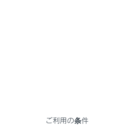
NX350h
取扱説明書
ナビゲーションシステムを使う
スマートフォンや通信機器の接続
Apple CarPlay/Android Autoの
使い方
メニュー
Apple CarPlay/Android Auto使用上の留意事
項
ご利用の条件
未登録のスマートフォンでApple CarPlayを使
用する