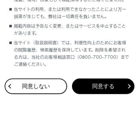
合わせて見られているページ
当サイトの利用、または利用できなかったことにより万一
損害が生じても、弊社は一切責任を負いません。
Lexus Teammate Advanced Park
掲載内容は予告なく変更、またはサービスを中止すること
低速時に障害物との接近を検知してブレーキをかける
があります。
最適な車間距離を保って追従走行する
当サイト（取扱説明書）では、利便性向上のためにお客様
の閲覧履歴、検索履歴を保持しています。削除を希望され
る方は、当社のお客様相談窓口（0800-700-7700）まで
ご連絡ください。
このページは役に立ちましたか？
同意しない
同意する
はい
いいえ
ブックマーク
あとで読む