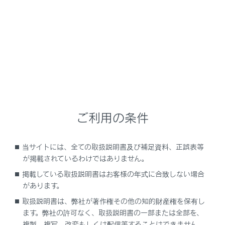
NX350h
取扱説明書
安全運転を支援する機能
安全運転サポート機能を使う
道路標識の情報を知らせる
ご利用の条件
当サイトには、全ての取扱説明書及び補足資料、正誤表等
RSA ( ロードサインアシスト)
が掲載されているわけではありません。
掲載している取扱説明書はお客様の年式に合致しない場合
があります。
取扱説明書は、弊社が著作権その他の知的財産権を保有し
ます。弊社の許可なく、取扱説明書の一部または全部を、
複製、複写、改変もしくは配信等することはできません。