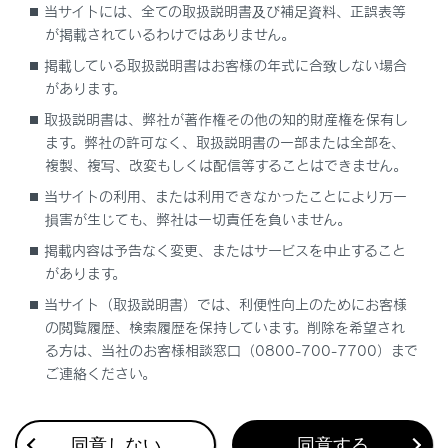
割込情報（ETC2.0サービス）の表示
当サイトには、全ての取扱説明書及び補足資料、正誤表等
が掲載されているわけではありません。
自動割込を設定する
掲載している取扱説明書はお客様の年式に合致しない場合
があります。
自動割込表示時間を調整する
取扱説明書は、弊社が著作権その他の知的財産権を保有し
ます。弊社の許可なく、取扱説明書の一部または全部を、
複製、複写、改変もしくは配信等することはできません。
ETC2.0走行情報のアップリンクの設定をする
当サイトの利用、または利用できなかったことにより万一
損害が生じても、弊社は一切責任を負いません。
ETC2.0の個人・プライバシー情報消去につい
て
掲載内容は予告なく変更、またはサービスを中止すること
があります。
TSPSサービスについて
当サイト（取扱説明書）では、利便性向上のためにお客様
の閲覧履歴、検索履歴を保持しています。削除を希望され
る方は、当社のお客様相談窓口（0800-700-7700）まで
新旧ルートを比較して表示する
ご連絡ください。
VICS放送局を選択する
同意しない
同意する