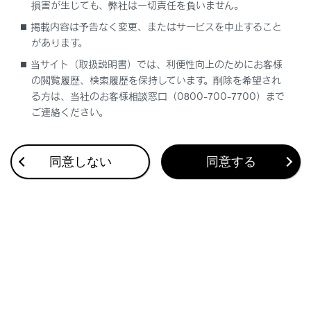
ただし、そのあいだに運転席ドアを開閉すると
損害が生じても、弊社は一切責任を負いません。
作動しなくなります。
掲載内容は予告なく変更、またはサービスを中止すること
があります。
音声対話サービスでの操作
当サイト（取扱説明書）では、利便性向上のためにお客様
音声対話サービスを使用して、パノラマムーン
の閲覧履歴、検索履歴を保持しています。削除を希望され
ルーフを開閉することができます。
る方は、当社のお客様相談窓口（0800-700-7700）まで
ご連絡ください。
音声対話サービスについては、別冊
「‍マルチメ
ディア取扱説明書‍」
を参照してください。
同意しない
同意する
関連リンク
車両カスタマイズ設定一覧
パノラマムーンルーフを安全に開閉するための
補助機能