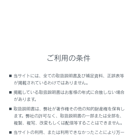
はパワースイッチをOFFにし、キーを携帯して子
どもも一緒に車から離れてください。もし子ども
を車の中に残して離れると、いたずらなどによる
誤った操作により、思わぬ事故につながるおそれ
があります。
ご利用の条件
知識
当サイトには、全ての取扱説明書及び補足資料、正誤表等
パノラマムーンルーフの作動条件
が掲載されているわけではありません。
パワースイッチがONのとき
掲載している取扱説明書はお客様の年式に合致しない場合
があります。
ハイブリッドシステム停止後の作動
取扱説明書は、弊社が著作権その他の知的財産権を保有し
パワースイッチをACCまたはOFFにしたあとで
ます。弊社の許可なく、取扱説明書の一部または全部を、
も、約45秒間はパノラマムーンルーフを開閉で
複製、複写、改変もしくは配信等することはできません。
きます。
当サイトの利用、または利用できなかったことにより万一