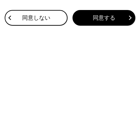
同意しない
同意する
検索結果のリストが表示されたら、希望の項目にタ
ッチします。
知識
走行中は操作が制限されます。
Apple CarPlay/Android Autoを接続してい
るときは、検索を利用できません。