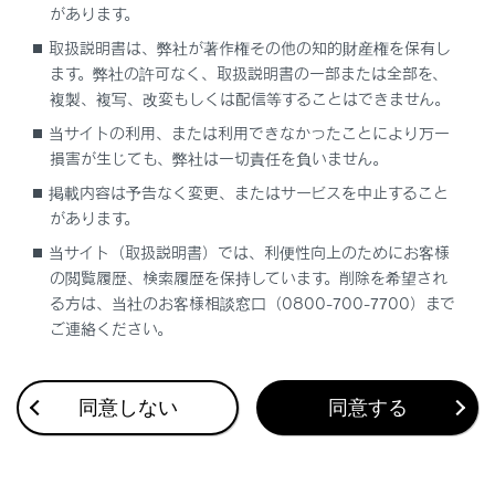
があります。
センサーの種類
取扱説明書は、弊社が著作権その他の知的財産権を保有し
ます。弊社の許可なく、取扱説明書の一部または全部を、
複製、複写、改変もしくは配信等することはできません。
当サイトの利用、または利用できなかったことにより万一
損害が生じても、弊社は一切責任を負いません。
掲載内容は予告なく変更、またはサービスを中止すること
合わせて見られているページ
があります。
当サイト（取扱説明書）では、利便性向上のためにお客様
ランプスイッチ
の閲覧履歴、検索履歴を保持しています。削除を希望され
る方は、当社のお客様相談窓口（0800-700-7700）まで
クリアランスソナー
ご連絡ください。
ワイパー&amp; ウォッシャー（リヤ）
同意しない
同意する
このページは役に立ちましたか？