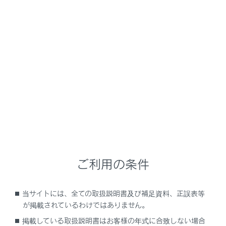
UX250h
取扱説明書
運転
運転支援装置について
パーキングサポートブレーキ
（後方接近車両）
メニュー
後側方レーダーセンサーで自車の右後方または左後方か
ら接近している車両を検知し、システムが衝突の危険性
ご利用の条件
があると判断した場合にブレーキ制御をすることで、接
近車両への衝突を緩和し衝突被害軽減に寄与します。
当サイトには、全ての取扱説明書及び補足資料、正誤表等
が掲載されているわけではありません。
システム作動例
掲載している取扱説明書はお客様の年式に合致しない場合