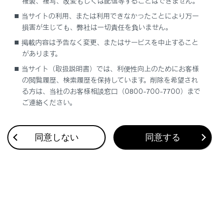
複製、複写、改変もしくは配信等することはできません。
駐車時間を設定すると、現在の時刻からの駐車時間
当サイトの利用、または利用できなかったことにより万一
を考慮した駐車料金が表示されます。
損害が生じても、弊社は一切責任を負いません。
駐車時間の設定は1時間〜24時間までの1時間単
掲載内容は予告なく変更、またはサービスを中止すること
位で設定できます。
があります。
駐車料金情報がない場合は表示されません。
当サイト（取扱説明書）では、利便性向上のためにお客様
の閲覧履歴、検索履歴を保持しています。削除を希望され
料金は予告なく変更となる場合があります。実際
る方は、当社のお客様相談窓口（0800-700-7700）まで
の駐車場看板をご確認ください。
ご連絡ください。
駐車時料金が1万円以上かかる場合、「1万
円〜」と表示されます。
同意しない
同意する
ルート情報を表示します。（→
ルート情報を表示す
る
）
条件の異なるルートに変更できます。（→
他の経路
に変更する
）
目的地案内を開始します。長押しすると目的地案内