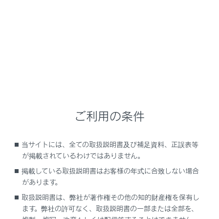
に切りかわります。
最初に一般道路から有料道路に入るICの名称を左
に、最後に有料道路から一般道路に出るICの名称を
右に表示します。入口および出口名を選択すること
でICを変更することができます。（→
出入り口
IC（インターチェンジ）を指定する
）
ETC料金は通過予想時間を考慮して割引を計算した
料金が表示されますが、実際には運転状況や交通状
況により割引が適応されない場合があります。
ご利用の条件
ルートオプションを表示します。（→
ルートオプシ
ョンを変更する
）
当サイトには、全ての取扱説明書及び補足資料、正誤表等
音声案内のミュート設定をします。
が掲載されているわけではありません。
目的地の詳細情報を表示します。（→
目的地の詳細
掲載している取扱説明書はお客様の年式に合致しない場合
情報を表示する
）
があります。
目的地設定した地点周辺の駐車場リストを表示しま
取扱説明書は、弊社が著作権その他の知的財産権を保有し
す。
ます。弊社の許可なく、取扱説明書の一部または全部を、
駐車場の料金が表示されます。