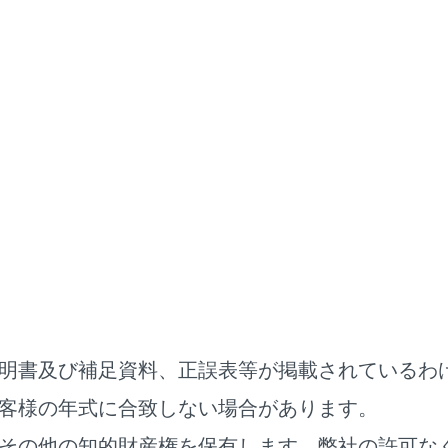
G-Link
ヘルプネット（エアバッグ連動タイプ）
名称とはたらき
ットスイッチパネル
ディアシステム
明書及び補足資料、正誤表等が掲載されているわ
客様の年式に合致しない場合があります。
その他の知的財産権を保有します。弊社の許可な