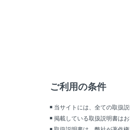
UX250h
取扱説明書
マルチメディア
ホーム
各部の
はじめに
安全・安心のために
メニュー
走行に関する情報表示
運転する前に
運転
ヘルプネ
ご利用の条件
室内装備・機能
マルチメディア
マルチメ
お手入れのしかた
当サイトには、全ての取扱説
万一の場合には
掲載している取扱説明書はお
車両情報
取扱説明書は、弊社が著作権