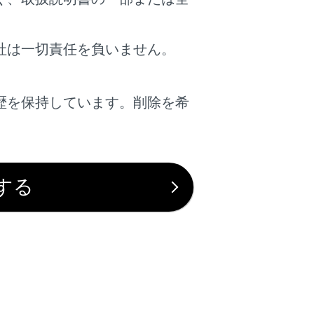
は役に立ちましたか？
社は一切責任を負いません。
はい
いいえ
歴を保持しています。削除を希
。
する