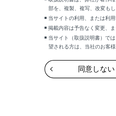
こんなときは
部を、複製、複写、改変もし
合わせて見ら
ブックマーク
当サイトの利用、または利用
G-Linkを利用
あとで読む
掲載内容は予告なく変更、ま
G-Linkを解約
当サイト（取扱説明書）では
PDFで見る
G-Linkとは
車両
望される方は、当社のお客様相談
マルチメディア
画面表示設定
同意しない
個人情報の取扱いについて
サイト利用について
お問い合わせ