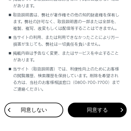
ます。
があります。
着信音は、車両スピーカーと携帯電話の
取扱説明書は、弊社が著作権その他の知的財産権を保有し
両方から聞こえる場合があります。
ます。弊社の許可なく、取扱説明書の一部または全部を、
複製、複写、改変もしくは配信等することはできません。
着信時に相手の電話番号が表示されない
場合があります。
当サイトの利用、または利用できなかったことにより万一
損害が生じても、弊社は一切責任を負いません。
携帯電話を直接操作して電話を受けたと
掲載内容は予告なく変更、またはサービスを中止すること
き、または携帯電話を自動着信応答に設
があります。
定したときは、携帯電話での通話になる
当サイト（取扱説明書）では、利便性向上のためにお客様
場合があります。
の閲覧履歴、検索履歴を保持しています。削除を希望され
携帯電話でデータ通信を行っている最中
る方は、当社のお客様相談窓口（0800-700-7700）まで
に着信があったときは、着信画面がマル
ご連絡ください。
チメディアシステムに表示されず、着信音
も鳴らない場合があります。
同意しない
同意する
連絡先自動転送（PBAP）に対応している携
帯電話で、連絡先の画像データが転送された
場合、着信時に[連絡先の画像表示]がONに