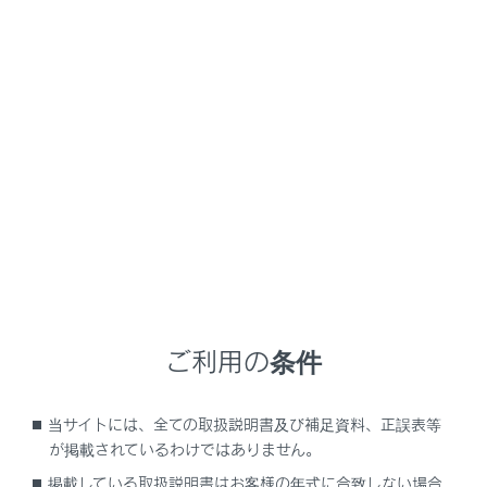
駐車支援システム画面表示中は、着信画面が
表示されません。着信音のみで着信が通知さ
れます。
着信中は、ハンズフリー電話以外で出力さ
れる音声をミュート（消音）します。ただ
し、ハンズフリー電話より優先される音声
案内は、ミュートされません。
マルチメディアシステムで携帯電話の着信音
を設定していても、携帯電話の設定によって
は、マルチメディアシステムでは違う着信音
が出力される場合があります。
ご利用の条件
ドライブモードなど、携帯電話の設定によ
っては、着信できない場合があります。
当サイトには、全ての取扱説明書及び補足資料、正誤表等
が掲載されているわけではありません。
携帯電話の機種によっては、次のことがあり
掲載している取扱説明書はお客様の年式に合致しない場合