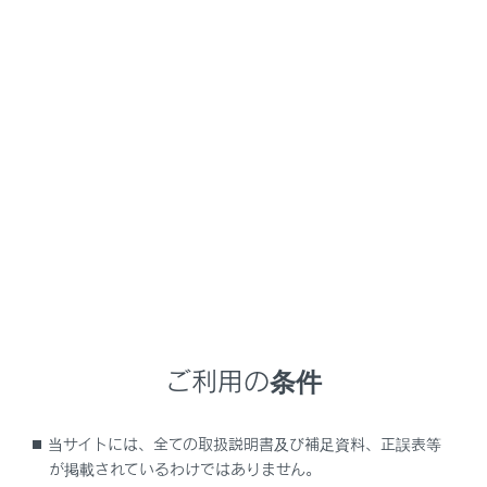
設定項目
システム名称
[車両名称]
外部機器からBlu
を変更できま
ご利用の条件
「プライバシー」
当サイトには、全ての取扱説明書及び補足資料、正誤表等
が掲載されているわけではありません。
個人情報保護