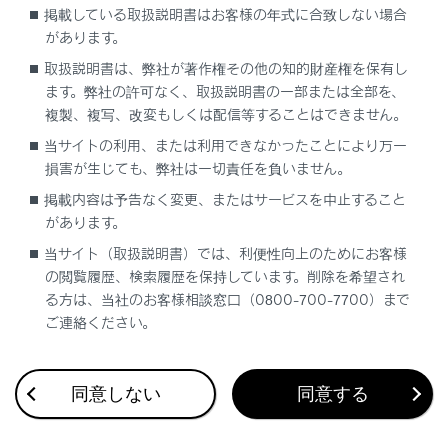
掲載している取扱説明書はお客様の年式に合致しない場合
[セキュリティロック]
ONにすると
があります。
脱着した際に
取扱説明書は、弊社が著作権その他の知的財産権を保有し
ます。弊社の許可なく、取扱説明書の一部または全部を、
[セキュリティロックのパスワードを初期
設定したセキ
化]
複製、複写、改変もしくは配信等することはできません。
当サイトの利用、または利用できなかったことにより万一
[全ての情報を初期化]
システムの全
損害が生じても、弊社は一切責任を負いません。
掲載内容は予告なく変更、またはサービスを中止すること
があります。
知識
当サイト（取扱説明書）では、利便性向上のためにお客様
の閲覧履歴、検索履歴を保持しています。削除を希望され
すべての情報を初期化したあとは、しばらく
る方は、当社のお客様相談窓口（0800-700-7700）まで
通信できないことがあります。通信できない
ご連絡ください。
場合には、システムの再起動を実施してくだ
さい。
同意しない
同意する
システムを初期化した場合、データを初期化
前の状態に戻すことはできません。