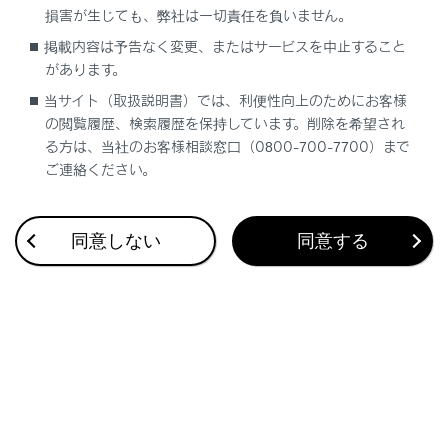
通報位置とヘルプネットセンターの位置表示が
損害が生じても、弊社は一切責任を負いません。
違う。
掲載内容は予告なく変更、またはサービスを中止すること
があります。
通話できない。
当サイト（取扱説明書）では、利便性向上のためにお客様
の閲覧履歴、検索履歴を保持しています。削除を希望され
手動保守点検後、ヘルプネットスイッチパネル
る方は、当社のお客様相談窓口（0800-700-7700）まで
の緑の表示灯が点灯しないとき、緊急通報は動
ご連絡ください。
作しません。表示灯が正常に点灯しないとき
は、レクサス販売店にご相談ください。
同意しない
同意する
合わせて見られているページ
G-Linkを利用する