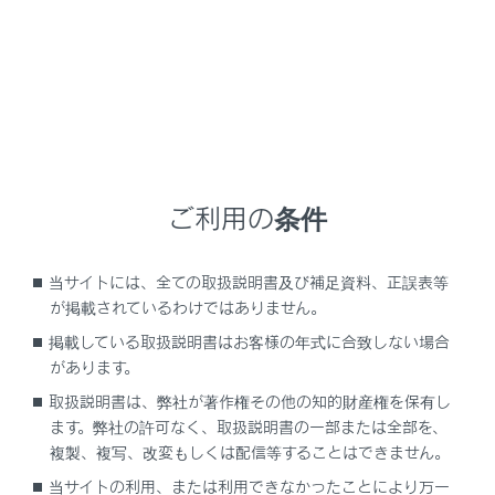
通報位置が正しい。（ヘルプネットセンターとの
通話で確認）
手動保守点検後、ヘルプネットスイッチパネルの緑
の表示灯が点灯していることを確かめる。
ヘルプネットスイッチパネルの緑の表示灯が点灯し
ないときは、再度、手動保守点検をしてください。
ご利用の条件
（→
手動保守点検を実施する
）
当サイトには、全ての取扱説明書及び補足資料、正誤表等
警告
が掲載されているわけではありません。
以下のように、関連機器が正常に動作しないと
掲載している取扱説明書はお客様の年式に合致しない場合
き、緊急時にヘルプネットセンターへ正しい情
があります。
報が伝わらず、救援困難となる可能性がありま
取扱説明書は、弊社が著作権その他の知的財産権を保有し
す。
ます。弊社の許可なく、取扱説明書の一部または全部を、
複製、複写、改変もしくは配信等することはできません。
通信が始まらない。
当サイトの利用、または利用できなかったことにより万一