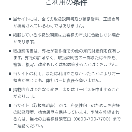
ご利用の条件
ETCカードの保管上のご注意
当サイトには、全ての取扱説明書及び補足資料、正誤表等
ETC車線通行時のご注意
が掲載されているわけではありません。
掲載している取扱説明書はお客様の年式に合致しない場合
もしも、開閉バーが開かなかったら……
があります。
取扱説明書は、弊社が著作権その他の知的財産権を保有し
車載器の再セットアップ
ます。弊社の許可なく、取扱説明書の一部または全部を、
複製、複写、改変もしくは配信等することはできません。
車載器管理番号に関するお願い
当サイトの利用、または利用できなかったことにより万一
損害が生じても、弊社は一切責任を負いません。
障害者割引制度におけるETC利用について
掲載内容は予告なく変更、またはサービスを中止すること
があります。
当サイト（取扱説明書）では、利便性向上のためにお客様
の閲覧履歴、検索履歴を保持しています。削除を希望され
る方は、当社のお客様相談窓口（0800-700-7700）まで
ご連絡ください。