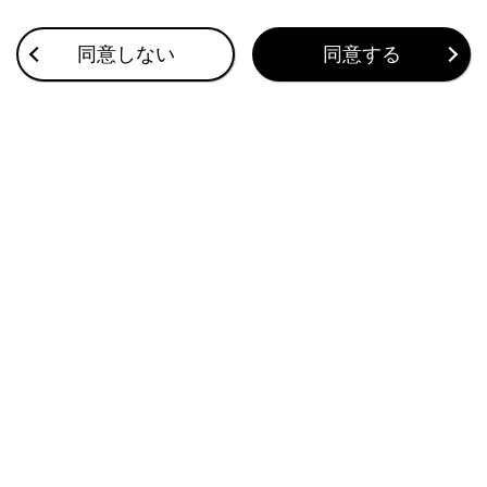
合わせて見られているページ
同意しない
同意する
ETC画面の操作
ETC2.0ユニットの使い方
ETCサービスについて
このページは役に立ちましたか？
はい
いいえ
ブックマーク
あとで読む