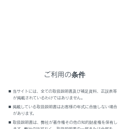
映像モードのときに、ボタンが表示されます。
[ワイド設定]にタッチします。
希望のモードを選択します。
ご利用の条件
[ノーマル]：入力映像をよこ4：たて3の割合で表示
します。
[ワイド1]：入力映像を画面に合わせて拡大して表示
当サイトには、全ての取扱説明書及び補足資料、正誤表等
します。
が掲載されているわけではありません。
[ワイド2]：入力映像を上下左右方向に均等に拡大し
掲載している取扱説明書はお客様の年式に合致しない場合
て表示します。
があります。
取扱説明書は、弊社が著作権その他の知的財産権を保有し
ます。弊社の許可なく、取扱説明書の一部または全部を、