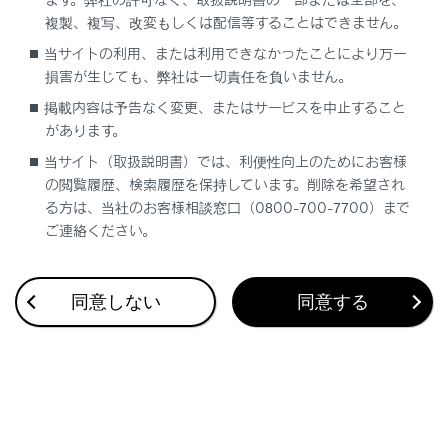
知識
複製、複写、改変もしくは配信等することはできません。
当サイトの利用、または利用できなかったことにより万一
映像モードによって設定できるモードは異な
損害が生じても、弊社は一切責任を負いません。
ります。
掲載内容は予告なく変更、またはサービスを中止すること
お客様が個人的に視聴するかぎりにおいては
があります。
問題ありませんが、営利目的または公衆に視
当サイト（取扱説明書）では、利便性向上のためにお客様
聴させることを目的として画面の圧縮や引き
の閲覧履歴、検索履歴を保持しています。削除を希望され
伸ばしなどを行うと、著作権法上で保護さ
る方は、当社のお客様相談窓口（0800-700-7700）まで
れている著作者の権利を侵害するおそれがあ
ご連絡ください。
りますので、ご注意ください。
動画の見え方に違和感が生じないよう黒帯
同意しない
同意する
をつけて動画表示領域を制限する場合があ
ります。