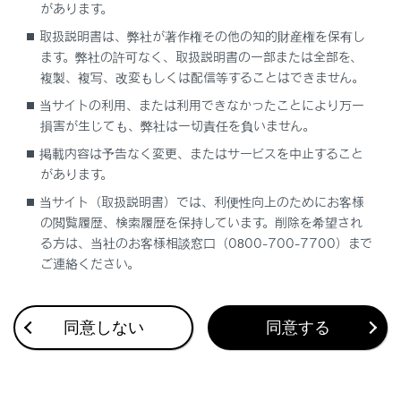
対応プロファイル
があります。
取扱説明書は、弊社が著作権その他の知的財産権を保有し
ます。弊社の許可なく、取扱説明書の一部または全部を、
複製、複写、改変もしくは配信等することはできません。
当サイトの利用、または利用できなかったことにより万一
損害が生じても、弊社は一切責任を負いません。
合わせて見られているページ
掲載内容は予告なく変更、またはサービスを中止すること
があります。
Apple CarPlay/Android Auto使用上の留意事項
当サイト（取扱説明書）では、利便性向上のためにお客様
の閲覧履歴、検索履歴を保持しています。削除を希望され
未登録のスマートフォンでApple CarPlayを使用する
る方は、当社のお客様相談窓口（0800-700-7700）まで
Apple CarPlay/Android Autoが故障したとお考えになる前
ご連絡ください。
に
同意しない
同意する
このページは役に立ちましたか？