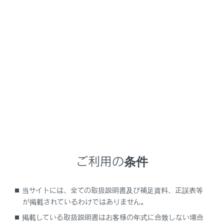
UX250h
取扱説明書
ルチメディア
スマートフォンや通信機器の接続
Bluetooth®機能の使い方
®
Bluetooth
の仕様、対応プロフ
ァイル
メニュー
マルチメディアシステムは次の仕様、対応プロファイル
®
をサポートしています。すべてのBluetooth
端末におい
ご利用の条件
て動作を保証しているわけではありません。
当サイトには、全ての取扱説明書及び補足資料、正誤表等
®
対応Bluetooth
仕様
が掲載されているわけではありません。
掲載している取扱説明書はお客様の年式に合致しない場合