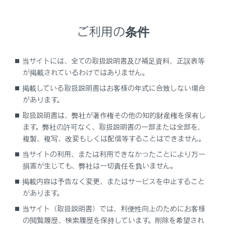
について
）
ご利用の条件
メインメニューの[
]にタッチします。
[110/119]にタッチします。
当サイトには、全ての取扱説明書及び補足資料、正誤表等
[
]または[
]にタッチすると発信し
が掲載されているわけではありません。
ます。
掲載している取扱説明書はお客様の年式に合致しない場合
があります。
取扱説明書は、弊社が著作権その他の知的財産権を保有し
ます。弊社の許可なく、取扱説明書の一部または全部を、
複製、複写、改変もしくは配信等することはできません。
当サイトの利用、または利用できなかったことにより万一
損害が生じても、弊社は一切責任を負いません。
掲載内容は予告なく変更、またはサービスを中止すること
があります。
当サイト（取扱説明書）では、利便性向上のためにお客様
の閲覧履歴、検索履歴を保持しています。削除を希望され