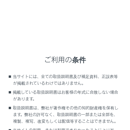
®
をすると、Miracast
の音が途切れることが
あります。
走行中は安全のため、機器を登録できませ
ん。
®
Bluetooth
機器の登録がうまくいかない場
®
合、Bluetooth
を再起動してください。
ご利用の条件
メインメニューの[
]にタッチします。
[Bluetooth／機器]にタッチします。
当サイトには、全ての取扱説明書及び補足資料、正誤表等
[機器の新規登録]にタッチします。
が掲載されているわけではありません。
掲載している取扱説明書はお客様の年式に合致しない場合
1台も機器登録をしていない場合は、手順
4
へ進
があります。
んでください。
取扱説明書は、弊社が著作権その他の知的財産権を保有し
機器がマルチメディアシステムに接続中のとき、
ます。弊社の許可なく、取扱説明書の一部または全部を、
機器を切断するための確認画面が表示される場合
複製、複写、改変もしくは配信等することはできません。
があります。登録をするためには、接続を切断し