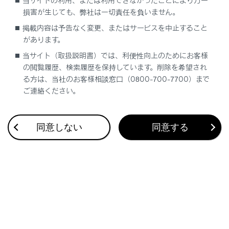
当サイトの利用、または利用できなかったことにより万一
て下さい。
損害が生じても、弊社は一切責任を負いません。
[見つからなかった場合]にタッチします。
掲載内容は予告なく変更、またはサービスを中止すること
があります。
当サイト（取扱説明書）では、利便性向上のためにお客様
の閲覧履歴、検索履歴を保持しています。削除を希望され
る方は、当社のお客様相談窓口（0800-700-7700）まで
ご連絡ください。
同意しない
同意する
メインエリアから登録する機器にタッチします。
®
機器名ではなく、Bluetooth
アドレスで表示さ
れる場合があります。
メインエリアに登録したい機器が表示されない場
®
合は、Bluetooth
機器からの登録を試してくだ