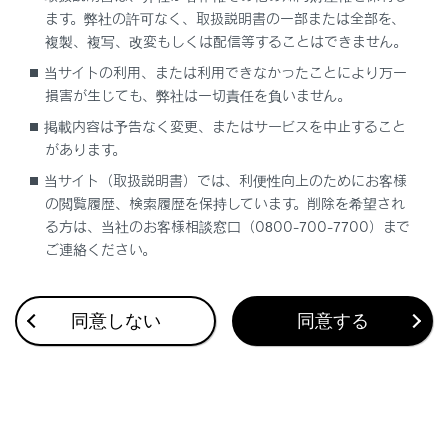
ます。弊社の許可なく、取扱説明書の一部または全部を、
やむを得ないときは、開かれた場所に車を停
複製、複写、改変もしくは配信等することはできません。
め、排気ガスが車内に入ってこないことを確認
してください。
当サイトの利用、または利用できなかったことにより万一
損害が生じても、弊社は一切責任を負いません。
降雪時や雪が積もった場所では、ハイブリッド
掲載内容は予告なく変更、またはサービスを中止すること
システムが作動したままにしないでください。
があります。
まわりに積もった雪で排気ガスが滞留して、車
当サイト（取扱説明書）では、利便性向上のためにお客様
内に侵入するおそれがあります。
の閲覧履歴、検索履歴を保持しています。削除を希望され
る方は、当社のお客様相談窓口（0800-700-7700）まで
排気管について
ご連絡ください。
排気管は定期的に点検する必要があります。排気
管等の腐食などによる穴や亀裂、および継ぎ手部
同意しない
同意する
の損傷、また、排気音の異常などに気付いた場合
は、必ずレクサス販売店で点検を受けてくださ
い。