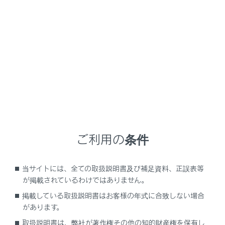
量の排気ガスが眠気を招き事故の原因となるほか、重
大な健康障害におよぶか、最悪の場合死亡につながる
おそれがあります。
走行中の留意事項
バックドアを閉じてください。
バックドアが閉じているのに車内で排気ガス臭が
するときは、ドアガラスを開けて空気を入れか
え、すみやかにレクサス販売店で点検整備を受け
てください。
ご利用の条件
駐車するとき
車庫内など換気が悪い場所や囲まれた場所で
当サイトには、全ての取扱説明書及び補足資料、正誤表等
は、ハイブリッドシステムを停止してくださ
が掲載されているわけではありません。
い。
掲載している取扱説明書はお客様の年式に合致しない場合
があります。
長時間、ハイブリッドシステムを作動したまま
にしないでください。
取扱説明書は、弊社が著作権その他の知的財産権を保有し