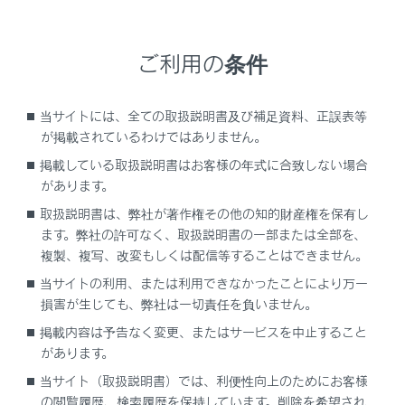
をご契約の上、車内Wi-Fiのオプション契約
が必要です。
ご利用の条件
警告
当サイトには、全ての取扱説明書及び補足資料、正誤表等
が掲載されているわけではありません。
安全上の配慮から車を完全に停止し、パーキン
グブレーキをかける、またはシフトレバーをP
掲載している取扱説明書はお客様の年式に合致しない場合
にしたときのみWebサイトをご覧になることが
があります。
できます。（走行中は音声だけになります。）
取扱説明書は、弊社が著作権その他の知的財産権を保有し
ます。弊社の許可なく、取扱説明書の一部または全部を、
パーキングブレーキがかかっていなくても、ブ
複製、複写、改変もしくは配信等することはできません。
レーキホールドの作動中、またはクルーズコン
当サイトの利用、または利用できなかったことにより万一
トロール機能による完全停車状態になっていれ
損害が生じても、弊社は一切責任を負いません。
ばWebサイトをご覧になることができるように
掲載内容は予告なく変更、またはサービスを中止すること
設定できます。（→
サウンドやメディアの設
があります。
定を変更する
）
当サイト（取扱説明書）では、利便性向上のためにお客様
の閲覧履歴、検索履歴を保持しています。削除を希望され