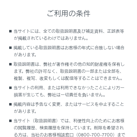
与します。
ご利用の条件
ドア解錠やヘルプネット
自動接続による運転者の救
命要請も行います。
当サイトには、全ての取扱説明書及び補足資料、正誤表等
が掲載されているわけではありません。
システム概要
掲載している取扱説明書はお客様の年式に合致しない場合
があります。
B 「警告1 状態」
取扱説明書は、弊社が著作権その他の知的財産権を保有し
ます。弊社の許可なく、取扱説明書の一部または全部を、
C 「警告2 状態」
複製、複写、改変もしくは配信等することはできません。
当サイトの利用、または利用できなかったことにより万一
D 「減速停止制御」
損害が生じても、弊社は一切責任を負いません。
掲載内容は予告なく変更、またはサービスを中止すること
E 「停止保持」
があります。
当サイト（取扱説明書）では、利便性向上のためにお客様
の閲覧履歴、検索履歴を保持しています。削除を希望され
る方は、当社のお客様相談窓口（0800-700-7700）まで