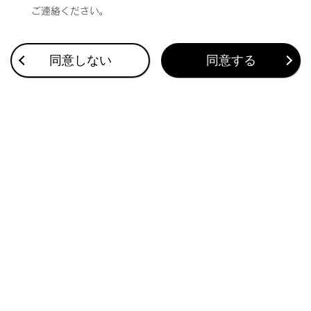
ご連絡ください。
合わせて見られているページ
同意しない
同意する
ランプスイッチ
クリアランスソナー
ワイパー&amp; ウォッシャー（リヤ）
このページは役に立ちましたか？
はい
いいえ