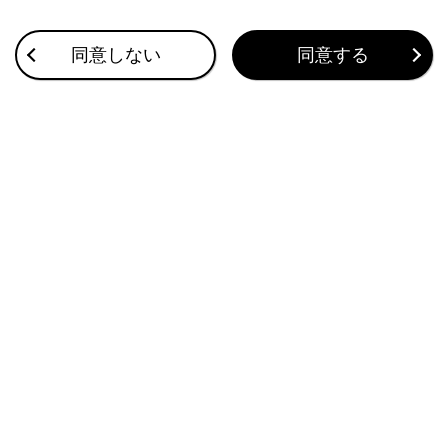
ナビゲーション
オーディオシステム
同意しない
同意する
リヤシートエンターテインメントシステム
ハンズフリー電話
G-Link
ETCの利用
付録
ブックマーク
あとで読む