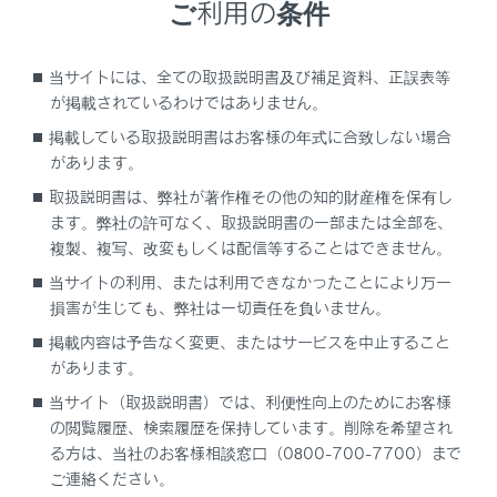
ご利用の条件
万一の場合には
車両情報
当サイトには、全ての取扱説明書及び補足資料、正誤表等
が掲載されているわけではありません。
はじめに
掲載している取扱説明書はお客様の年式に合致しない場合
があります。
こんなときは
取扱説明書は、弊社が著作権その他の知的財産権を保有し
ます。弊社の許可なく、取扱説明書の一部または全部を、
知っておいていただきたいこと
複製、複写、改変もしくは配信等することはできません。
当サイトの利用、または利用できなかったことにより万一
イラスト目次
損害が生じても、弊社は一切責任を負いません。
基本操作
掲載内容は予告なく変更、またはサービスを中止すること
があります。
各種設定および登録
当サイト（取扱説明書）では、利便性向上のためにお客様
の閲覧履歴、検索履歴を保持しています。削除を希望され
スマートフォンや通信機器の接続
る方は、当社のお客様相談窓口（0800-700-7700）まで
ご連絡ください。