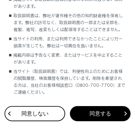
があります。
取扱説明書は、弊社が著作権その他の知的財産権を保有し
マルチメディアシステムの設定によってはメッセ
ます。弊社の許可なく、取扱説明書の一部または全部を、
ージが表示されます。画面の案内に従って操作し
複製、複写、改変もしくは配信等することはできません。
てください。
当サイトの利用、または利用できなかったことにより万一
損害が生じても、弊社は一切責任を負いません。
知識
掲載内容は予告なく変更、またはサービスを中止すること
があります。
‍®
設定変更時には、
Wi-Fi
Hotspot機能を再
当サイト（取扱説明書）では、利便性向上のためにお客様
‍®
起動する必要があるため、
Wi-Fi
接続され
の閲覧履歴、検索履歴を保持しています。削除を希望され
ている機器はすべて切断されます。
る方は、当社のお客様相談窓口（0800-700-7700）まで
第3者による不正利用を防ぐため、次のよ
ご連絡ください。
うなパスワードを設定することを推奨しま
す。
同意しない
同意する
13文字以上とする
アルファベット、数字を混在させる