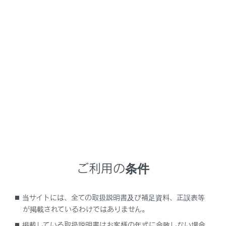
‍®
[‍Hotspot‍]
Wi-Fi
Hotspot機能の
ON/OFFを設定できます。
[‍パスワード‍]
アクセスポイントのパスワー
ドを変更できます。
[‍セキュリティ‍]
アクセスポイントのセキュリ
ティ方法を変更できます。
[‍かんたん接続
簡単設定によるアクセスポイ
（WPSプッシュ方
ントへの接続を受付します。
式）‍]
接続台数が上限の場合、選
ご利用の条件
択できません。
受付時間を過ぎると接続で
きません。
当サイトには、全ての取扱説明書及び補足資料、正誤表等
WPSでサポートされてい
が掲載されているわけではありません。
る機器のみ接続できます。
掲載している取扱説明書はお客様の年式に合致しない場合