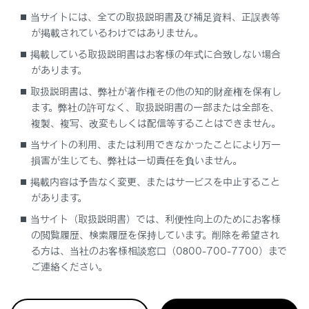
登録されている電話番号に発信した場
当サイトには、全ての取扱説明書及び補足資料、正誤表等
合、そのデータに名称情報および画像情
が掲載されているわけではありません。
報があると、名称および画像も登録され
ます。
掲載している取扱説明書はお客様の年式に合致しない場合
があります。
同一電話番号に発信した場合は、発信先
取扱説明書は、弊社が著作権その他の知的財産権を保有し
名称のあとに発信回数が表示されます。
ます。弊社の許可なく、取扱説明書の一部または全部を、
複製、複写、改変もしくは配信等することはできません。
着信履歴は、状況によって次のように登録
されます。
当サイトの利用、または利用できなかったことにより万一
損害が生じても、弊社は一切責任を負いません。
連絡先に登録してある電話番号から着信
した場合、そのデータに名称情報および
掲載内容は予告なく変更、またはサービスを中止すること
があります。
画像情報があると、名称および画像も登
録されます。
当サイト（取扱説明書）では、利便性向上のためにお客様
の閲覧履歴、検索履歴を保持しています。削除を希望され
同一電話番号から着信した場合は、すべ
る方は、当社のお客様相談窓口（0800-700-7700）まで
て登録されます。
ご連絡ください。
不在着信および着信拒否も登録されま
す。