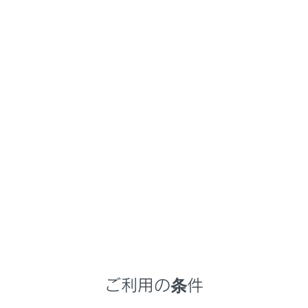
連絡先に登録されていない電話番号は、電話番号の
まま表示されます。
希望の電話番号にタッチします。
知識
最新の履歴100件を表示します。履歴が
100件をこえると、古い履歴から自動で削
除されます。
発信履歴は、状況によって次のように登録
されます。
ご利用の条件
連絡先またはマルチメディアシステムに