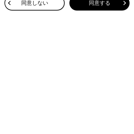
同意しない
同意する
相手先電話番号の通知がない場合は、
「非通知」
と登録されます。
保留した通話も履歴に登録されます。
携帯電話の機種によっては、国際電話がか
けられない場合があります。
合わせて見られているページ
ワンタッチダイヤルを登録する