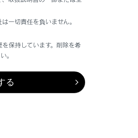
は役に立ちましたか？
社は一切責任を負いません。
はい
いいえ
歴を保持しています。削除を希
さい。
する