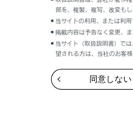
こんなときは
合わせて見ら
部を、複製、複写、改変もし
警告メッセー
ブックマーク
当サイトの利用、または利用
けん引につい
あとで読む
掲載内容は予告なく変更、ま
警告灯がつい
当サイト（取扱説明書）では
PDFで見る
車両
望される方は、当社のお客様相
マルチメディア
画面表示設定
同意しない
個人情報の取扱いについて
サイト利用について
お問い合わせ