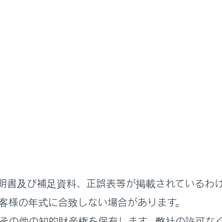
緊急時の対処法
リーがあがったときは
があがった場合、次の手順でエンジンを始動することができま
を再始動するには
明書及び補足資料、正誤表等が掲載されているわ
客様の年式に合致しない場合があります。
その他の知的財産権を保有します。弊社の許可な