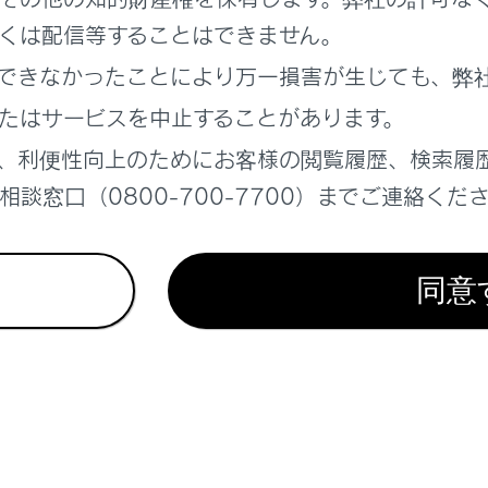
れているページ
このページ
くは配信等することはできません。
ジが表示されたときは
できなかったことにより万一損害が生じても、弊
て
たはサービスを中止することがあります。
たときは
、利便性向上のためにお客様の閲覧履歴、検索履
談窓口（0800-700-7700）までご連絡くだ
同意