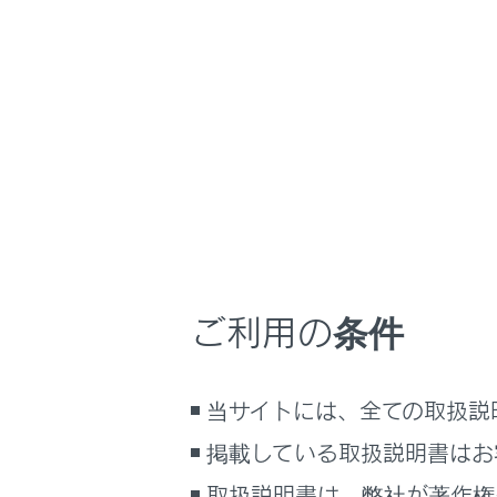
LX600
取扱説明書
万一の場合には
ホーム
バッテ
はじめに
安全・安心のために
走行に関する情報表示
バッテリー
運転する前に
運転
ご利用の条件
室内装備・機能
エンジン
マルチメディア
当サイトには、全ての取扱説
お手入れのしかた
万一の場合には
掲載している取扱説明書はお
車両情報
取扱説明書は、弊社が著作権