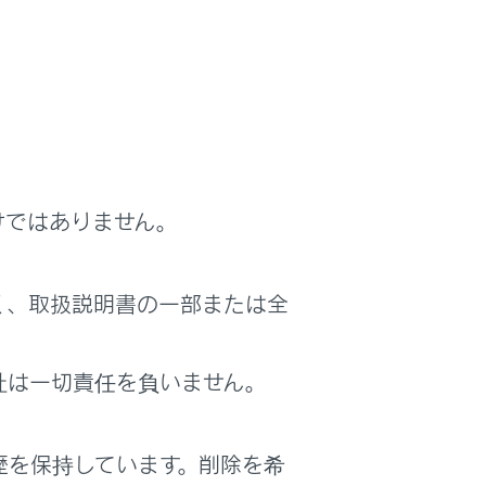
防眩機能が作動します。（→
自動防眩機
鏡面の調整ができない場合があります。
けではありません。
く、取扱説明書の一部または全
の場合死亡につながるおそれがありま
社は一切責任を負いません。
歴を保持しています。削除を希