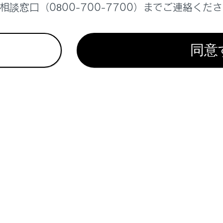
ラーを格納したまま走らない
談窓口（0800-700-7700）までご連絡くだ
ず、運転席側および助手席側のミラーをもとの位置にもどして
ーヒーターが作動しているとき
同意
が熱くなるのでふれないでください。
には
ーを格納するには
連動機能について