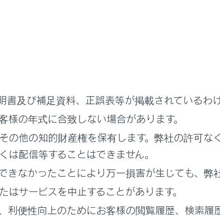
防眩機能
ナーミラーを自動モードにしておくと、ドアミラーも連動して
ON ／ OFF 切りかえ（光学ミラーモード）
）
時にドアミラーを使用するとき
時にドアミラーが凍結していると、ドアミラーの格納・復帰や
ミラーに付着している氷や雪などを取り除いてください。
明書及び補足資料、正誤表等が掲載されているわ
客様の年式に合致しない場合があります。
その他の知的財産権を保有します。弊社の許可な
中の留意事項
くは配信等することはできません。
中は次のことを必ずお守りください。
りいただかないと、運転を誤って重大な傷害におよぶか、最悪
できなかったことにより万一損害が生じても、弊
たはサービスを中止することがあります。
ラーの調整をしない
、利便性向上のためにお客様の閲覧履歴、検索履