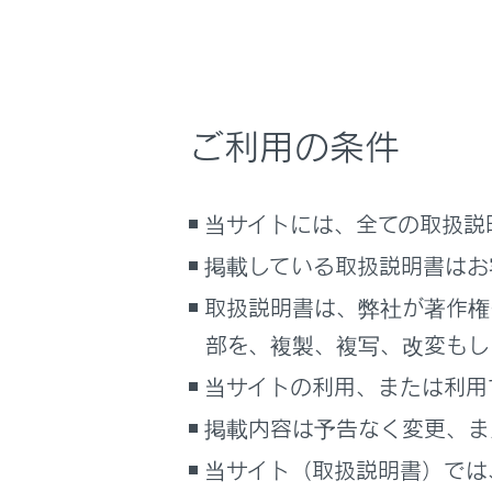
自動
こんなときは
イン
ブックマーク
能の
あとで読む
寒冷
ご利用の条件
PDFで見る
寒冷
車両
ドア
マルチメディア
当サイトには、全ての取扱説
警告
掲載している取扱説明書はお
画面表示設定
取扱説明書は、弊社が著作権
走行
個人情報の取扱いについて
部を、複製、複写、改変もし
走行
サイト利用について
お守
当サイトの利用、または利用
お問い合わせ
す。
掲載内容は予告なく変更、ま
ミ
当サイト（取扱説明書）では