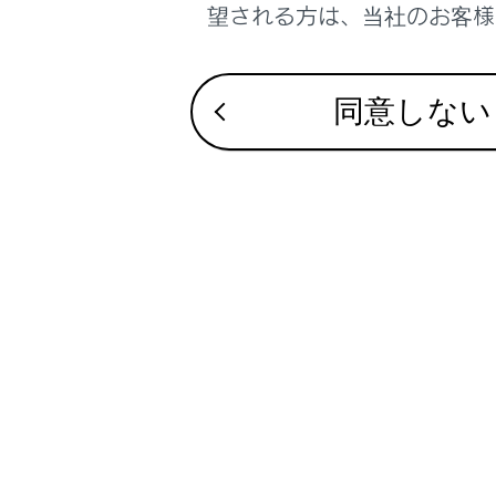
ミ
望される方は、当社のお客様相
必
ミラ
同意しない
鏡面
調整する
ドアミラ
リバース