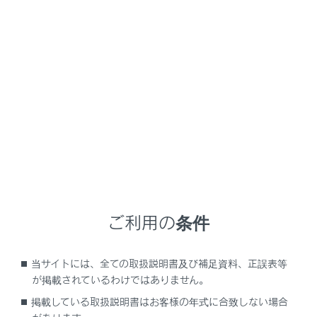
USBメモリーを接続するときはUSB端子に直接接続し
てください。
知識
お使いの機器によっては、視聴できない場合
があります。
USBハブを使用して複数の機器を接続した場
合、最初に認識された機器以外は使用できま
せん。
ご利用の条件
USBケーブルおよび接続する機器の取扱説明
書をご覧ください。
当サイトには、全ての取扱説明書及び補足資料、正誤表等
接続する機器の電源は、機器に付属のバッテ
が掲載されているわけではありません。
リーなどを使用してください。車に装着され
掲載している取扱説明書はお客様の年式に合致しない場合
ているアクセサリーソケットを使用すると、