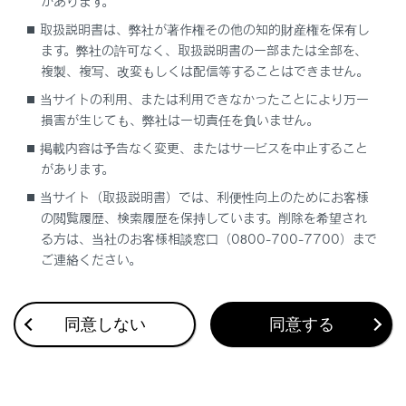
があります。
雑音が出ることがあります。（アクセサリー
取扱説明書は、弊社が著作権その他の知的財産権を保有し
ソケットについては、別冊
「‍取扱説明書‍」
を
ます。弊社の許可なく、取扱説明書の一部または全部を、
ご覧ください）
複製、複写、改変もしくは配信等することはできません。
当サイトの利用、または利用できなかったことにより万一
注意
損害が生じても、弊社は一切責任を負いません。
掲載内容は予告なく変更、またはサービスを中止すること
接続する機器の形状によっては、周辺部品と干
があります。
渉し、機器や端子が破損するおそれがありま
当サイト（取扱説明書）では、利便性向上のためにお客様
す。
の閲覧履歴、検索履歴を保持しています。削除を希望され
接続中に機器を押さえたり、不必要な圧力を加
る方は、当社のお客様相談窓口（0800-700-7700）まで
えたりしないでください。機器や端子が破損す
ご連絡ください。
るおそれがあります。
端子に異物を入れないでください。機器や端子
同意しない
同意する
が破損するおそれがあります。