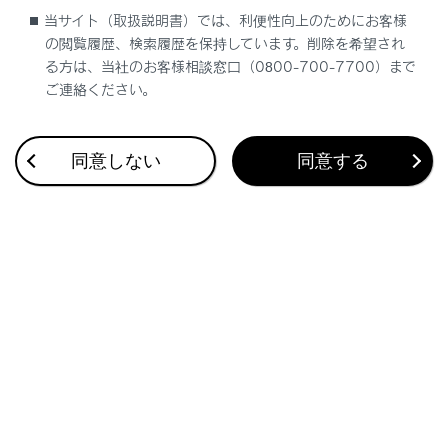
当サイト（取扱説明書）では、利便性向上のためにお客様
ルーフレールを使用するときは
の閲覧履歴、検索履歴を保持しています。削除を希望され
ルーフレールをルーフラゲージキャリアとして使
る方は、当社のお客様相談窓口（0800-700-7700）まで
用するときは、2 つ以上のレクサス純正キャリア
ご連絡ください。
を装着してください。レクサス純正品以外を装着
される場合は、レクサス純正品に相当するものを
同意しない
同意する
装着してください。
ルーフラゲージキャリアに荷物を積むときは、次
のことをお守りください。
車両に荷重が均等になるように荷物を積んでく
ださい。
車両の大きさ（全長、全幅）をこえる荷物を積
まないでください。
走行する前に、荷物が確実に固定されているこ
とを確認してください。