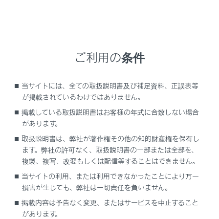
フタのない小物入れ／トレイ
室内に積んだ荷物はすべてしっかりと安定させ
てください。
ご利用の条件
ルーフレールには直接荷物を置かないでくださ
い。荷くずれを起こしたりして思わぬ事故につ
当サイトには、全ての取扱説明書及び補足資料、正誤表等
ながるおそれがあり危険です。
が掲載されているわけではありません。
掲載している取扱説明書はお客様の年式に合致しない場合
荷物の重量・荷重のかけ方について
があります。
荷物を積み過ぎないでください。
取扱説明書は、弊社が著作権その他の知的財産権を保有し
ます。弊社の許可なく、取扱説明書の一部または全部を、
荷重を不均等にかけないようにしてください。
複製、複写、改変もしくは配信等することはできません。
当サイトの利用、または利用できなかったことにより万一
これはタイヤに負担をかけるだけでなく、ハンド
損害が生じても、弊社は一切責任を負いません。
ル操作性やブレーキ制御の低下により思わぬ事故
につながり、重大な傷害におよぶか、最悪の場合
掲載内容は予告なく変更、またはサービスを中止すること
死亡につながるおそれがあります。
があります。