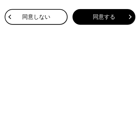
合わせて見られているページ
同意しない
同意する
ワンタッチダイヤルを登録する
連絡先に新規データを追加する
連絡先データの転送
このページは役に立ちましたか？
はい
いいえ
ブックマーク
あとで読む